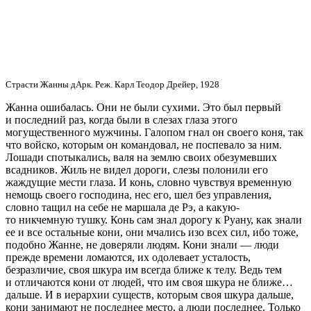
Страсти Жанны дАрк. Реж. Карл Теодор Дрейер, 1928
Жанна ошибалась. Они не были сухими. Это был первый
и последний раз, когда были в слезах глаза этого
могущественного мужчины. Галопом гнал он своего коня, так
что войско, которым он командовал, не поспевало за ним.
Лошади спотыкались, валя на землю своих обезумевших
всадников. Жиль не видел дороги, слезы полонили его
жаждущие мести глаза. И конь, словно чувствуя временную
немощь своего господина, нес его, шел без управления,
словно тащил на себе не маршала де Рэ, а какую-
то никчемную тушку. Конь сам знал дорогу к Руану, как знали
ее и все остальные кони, они мчались изо всех сил, ибо тоже,
подобно Жанне, не доверяли людям. Кони знали — люди
прежде времени ломаются, их одолевает усталость,
безразличие, своя шкура им всегда ближе к телу. Ведь тем
и отличаются кони от людей, что им своя шкура не ближе…
дальше. И в иерархии существ, которым своя шкура дальше,
кони занимают не последнее место, а люди последнее. Только