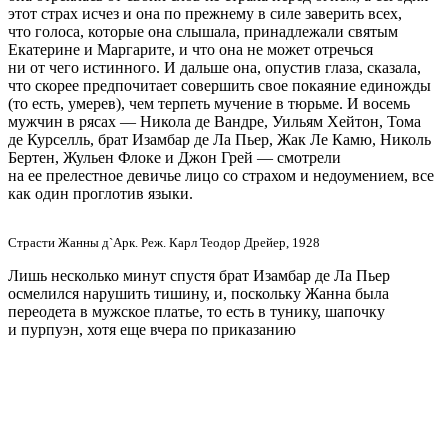
этот страх исчез и она по прежнему в силе заверить всех,
что голоса, которые она слышала, принадлежали святым
Екатерине и Маргарите, и что она не может отречься
ни от чего истинного. И дальше она, опустив глаза, сказала,
что скорее предпочитает совершить свое покаяние единожды
(то есть, умерев), чем терпеть мучение в тюрьме. И восемь
мужчин в рясах — Никола де Вандре, Уильям Хейтон, Тома
де Курселль, брат Изамбар де Ла Пьер, Жак Ле Камю, Николь
Бертен, Жульен Флоке и Джон Грей — смотрели
на ее прелестное девичье лицо со страхом и недоумением, все
как один проглотив языки.
Страсти Жанны д`Арк. Реж. Карл Теодор Дрейер, 1928
Лишь несколько минут спустя брат Изамбар де Ла Пьер
осмелился нарушить тишину, и, поскольку Жанна была
переодета в мужское платье, то есть в тунику, шапочку
и пурпуэн, хотя еще вчера по приказанию