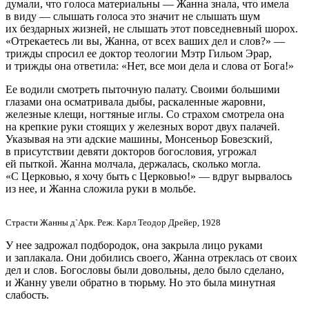
думали, что голоса материальны — Жанна знала, что имела
в виду — слышать голоса это значит не слышать шум
их бездарных жизней, не слышать этот повседневный шорох.
«Отрекаетесь ли вы, Жанна, от всех ваших дел и слов?» —
трижды спросил ее доктор теологии Мэтр Гильом Эрар,
и трижды она ответила: «Нет, все мои дела и слова от Бога!»
Ее водили смотреть пыточную палату. Своими большими
глазами она осматривала дыбы, раскаленные жаровни,
железные клещи, ногтяные иглы. Со страхом смотрела она
на крепкие руки стоящих у железных ворот двух палачей.
Указывая на эти адские машины, Монсеньор Бовезский,
в присутствии девяти докторов богословия, угрожал
ей пыткой. Жанна молчала, держалась, сколько могла.
«С Церковью, я хочу быть с Церковью!» — вдруг вырвалось
из нее, и Жанна сложила руки в мольбе.
Страсти Жанны д`Арк. Реж. Карл Теодор Дрейер, 1928
У нее задрожал подбородок, она закрыла лицо руками
и заплакала. Они добились своего, Жанна отреклась от своих
дел и слов. Богословы были довольны, дело было сделано,
и Жанну увели обратно в тюрьму. Но это была минутная
слабость.