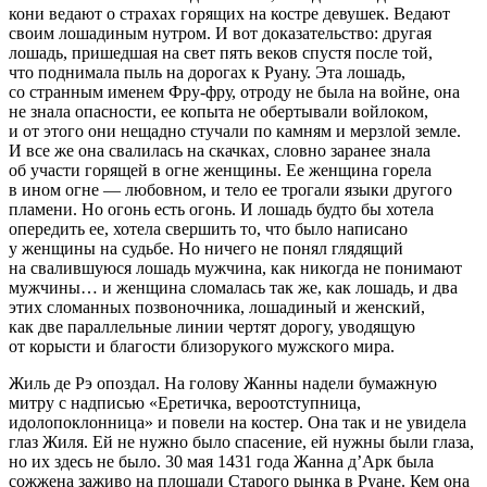
кони ведают о страхах горящих на костре девушек. Ведают
своим лошадиным нутром. И вот доказательство: другая
лошадь, пришедшая на свет пять веков спустя после той,
что поднимала пыль на дорогах к Руану. Эта лошадь,
со странным именем Фру-фру, отроду не была на войне, она
не знала опасности, ее копыта не обертывали войлоком,
и от этого они нещадно стучали по камням и мерзлой земле.
И все же она свалилась на скачках, словно заранее знала
об участи горящей в огне женщины. Ее женщина горела
в ином огне — любовном, и тело ее трогали языки другого
пламени. Но огонь есть огонь. И лошадь будто бы хотела
опередить ее, хотела свершить то, что было написано
у женщины на судьбе. Но ничего не понял глядящий
на свалившуюся лошадь мужчина, как никогда не понимают
мужчины… и женщина сломалась так же, как лошадь, и два
этих сломанных позвоночника, лошадиный и женский,
как две параллельные линии чертят дорогу, уводящую
от корысти и благости близорукого мужского мира.
Жиль де Рэ опоздал. На голову Жанны надели бумажную
митру с надписью «Еретичка, вероотступница,
идолопоклонница» и повели на костер. Она так и не увидела
глаз Жиля. Ей не нужно было спасение, ей нужны были глаза,
но их здесь не было. 30 мая 1431 года Жанна д’Арк была
сожжена заживо на площади Старого рынка в Руане. Кем она