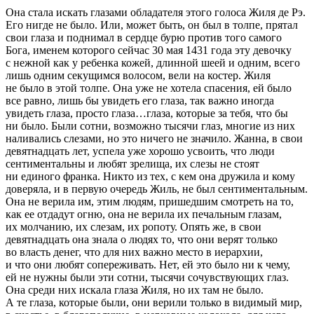
Она стала искать глазами обладателя этого голоса Жиля де Рэ.
Его нигде не было. Или, может быть, он был в толпе, прятал
свои глаза и поднимал в сердце бурю против того самого
Бога, именем которого сейчас 30 мая 1431 года эту девочку
с нежной как у ребенка кожей, длинной шеей и одним, всего
лишь одним секущимся волосом, вели на костер. Жиля
не было в этой толпе. Она уже не хотела спасения, ей было
все равно, лишь бы увидеть его глаза, так важно иногда
увидеть глаза, просто глаза…глаза, которые за тебя, что бы
ни было. Были сотни, возможно тысячи глаз, многие из них
наливались слезами, но это ничего не значило. Жанна, в свои
девятнадцать лет, успела уже хорошо усвоить, что люди
сентиментальны и любят зрелища, их слезы не стоят
ни единого франка. Никто из тех, с кем она дружила и кому
доверяла, и в первую очередь Жиль, не был сентиментальным.
Она не верила им, этим людям, пришедшим смотреть на то,
как ее отдадут огню, она не верила их печальным глазам,
их молчанию, их слезам, их ропоту. Опять же, в свои
девятнадцать она знала о людях то, что они верят только
во власть денег, что для них важно место в иерархии,
и что они любят сопереживать. Нет, ей это было ни к чему,
ей не нужны были эти сотни, тысячи сочувствующих глаз.
Она среди них искала глаза Жиля, но их там не было.
А те глаза, которые были, они верили только в видимый мир,