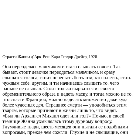
Страсти Жанны д`Арк. Реж. Карл Теодор Дрейер, 1928
Она переоделась мальчиком и стала слышать голоса. Так
бывает, стоит девочке переодеться мальчиком, и сразу
слышатся голоса; стоит перестать быть тем, кто ты есть, стать
чуждым себе, другим, и ты начинаешь слышать то, чего
раньше не слышал. Стоит только вырваться из своего
обременительного образа и надеть маску, и тогда можно не то,
что спасти Францию, можно наделать множество даже куда
более чудесных дел. Страшнее смерти — уподобиться этим
тварям, которые признают в жизни лишь то, что видят.
«Был ли Архангел Михаил одет или гол?» Ночью, в своей
темнице Жанна ухмылялась этому дурному вопросу.
Глумливые твари, шесть месяцев они пытали ее подобными
вопросами, прежде чем сожгли. Глухие и не слышащие, они