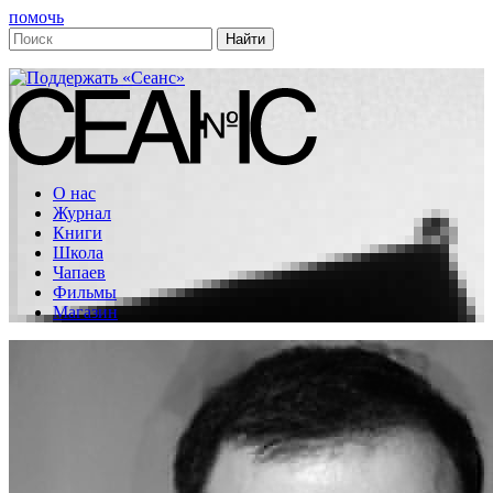
помочь
О нас
Журнал
Книги
Школа
Чапаев
Фильмы
Магазин