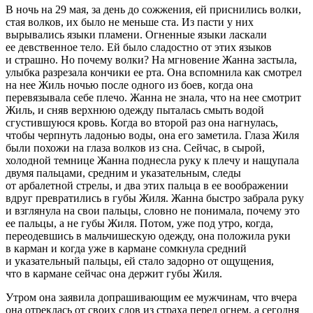
В ночь на 29 мая, за день до сожжения, ей приснились волки,
стая волков, их было не меньше ста. Из пасти у них
вырывались языки пламени. Огненные языки ласкали
ее девственное тело. Ей было сладостно от этих языков
и страшно. Но почему волки? На мгновение Жанна застыла,
улыбка разрезала кончики ее рта. Она вспомнила как смотрел
на нее Жиль ночью после одного из боев, когда она
перевязывала себе плечо. Жанна не знала, что на нее смотрит
Жиль, и сняв верхнюю одежду пыталась смыть водой
сгустившуюся кровь. Когда во второй раз она нагнулась,
чтобы черпнуть ладонью воды, она его заметила. Глаза Жиля
были похожи на глаза волков из сна. Сейчас, в сырой,
холодной темнице Жанна поднесла руку к плечу и нащупала
двумя пальцами, средним и указательным, следы
от арбалетной стрелы, и два этих пальца в ее воображении
вдруг превратились в губы Жиля. Жанна быстро забрала руку
и взглянула на свои пальцы, словно не понимала, почему это
ее пальцы, а не губы Жиля. Потом, уже под утро, когда,
переодевшись в мальчишескую одежду, она положила руки
в карман и когда уже в кармане сомкнула средний
и указательный пальцы, ей стало задорно от ощущения,
что в кармане сейчас она держит губы Жиля.
Утром она заявила допрашивающим ее мужчинам, что вчера
она отреклась от своих слов из страха перед огнем, а сегодня