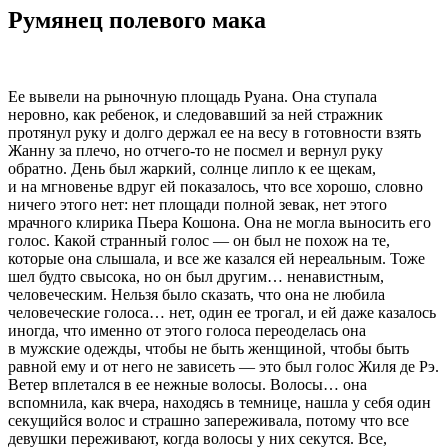
Румянец полевого мака
Ее вывели на рыночную площадь Руана. Она ступала
неровно, как ребенок, и следовавший за ней стражник
протянул руку и долго держал ее на весу в готовности взять
Жанну за плечо, но отчего-то не посмел и вернул руку
обратно. День был жаркий, солнце липло к ее щекам,
и на мгновенье вдруг ей показалось, что все хорошо, словно
ничего этого нет: нет площади полной зевак, нет этого
мрачного клирика Пьера Кошона. Она не могла выносить его
голос. Какой странный голос — он был не похож на те,
которые она слышала, и все же казался ей нереальным. Тоже
шел будто свысока, но он был другим… ненавистным,
человеческим. Нельзя было сказать, что она не любила
человеческие голоса… нет, один ее трогал, и ей даже казалось
иногда, что именно от этого голоса переоделась она
в мужские одежды, чтобы не быть женщиной, чтобы быть
равной ему и от него не зависеть — это был голос Жиля де Рэ.
Ветер вплетался в ее нежные волосы. Волосы… она
вспомнила, как вчера, находясь в темнице, нашла у себя один
секущийся волос и страшно запереживала, потому что все
девушки переживают, когда волосы у них секутся. Все,