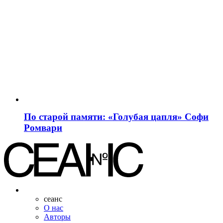
По старой памяти: «Голубая цапля» Софи
Ромвари
сеанс
О нас
Авторы