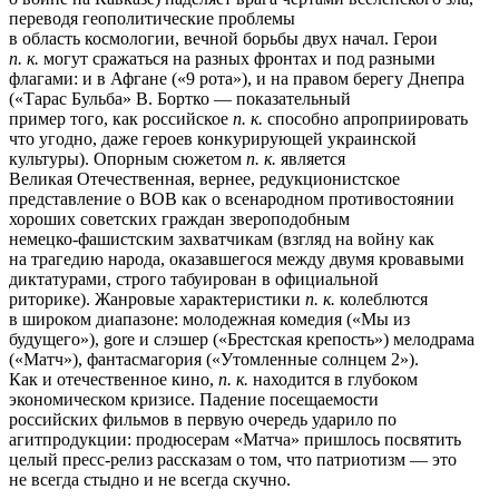
переводя геополитические проблемы
в область космологии, вечной борьбы двух начал. Герои
п. к.
могут сражаться на разных фронтах и под разными
флагами: и в Афгане («9 рота»), и на правом берегу Днепра
(«Тарас Бульба» В. Бортко — показательный
пример того, как российское
п. к.
способно апроприировать
что угодно, даже героев конкурирующей украинской
культуры). Опорным сюжетом
п. к.
является
Великая Отечественная, вернее, редукционистское
представление о ВОВ как о всенародном противостоянии
хороших советских граждан звероподобным
немецко-фашистским
захватчикам (взгляд на войну как
на трагедию народа, оказавшегося между двумя кровавыми
диктатурами, строго табуирован в официальной
риторике). Жанровые характеристики
п. к.
колеблются
в широком диапазоне: молодежная комедия («Мы из
будущего»), gore и слэшер («Брестская крепость») мелодрама
(«Матч»), фантасмагория («Утомленные солнцем 2»).
Как и отечественное кино,
п. к.
находится в глубоком
экономическом кризисе. Падение посещаемости
российских фильмов в первую очередь ударило по
агитпродукции: продюсерам «Матча» пришлось посвятить
целый
пресс-релиз
рассказам о том, что патриотизм — это
не всегда стыдно и не всегда скучно.