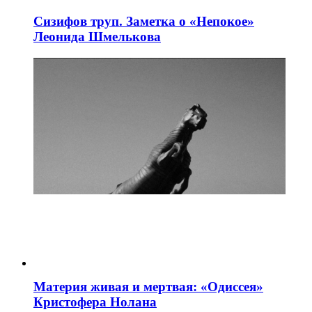
Сизифов труп. Заметка о «Непокое»
Леонида Шмелькова
Материя живая и мертвая: «Одиссея»
Кристофера Нолана