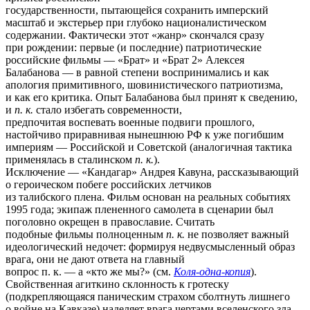
государственности, пытающейся сохранить имперский
масштаб и экстерьер при глубоко националистическом
содержании. Фактически этот «жанр» скончался сразу
при рождении: первые (и последние) патриотические
российские фильмы — «Брат» и «Брат 2» Алексея
Балабанова — в равной степени воспринимались и как
апология примитивного, шовинистического патриотизма,
и как его критика. Опыт Балабанова был принят к сведению,
и
п. к.
стало избегать современности,
предпочитая воспевать военные подвиги прошлого,
настойчиво приравнивая нынешнюю РФ к уже погибшим
империям — Российской и Советской (аналогичная тактика
применялась в сталинском
п. к.
).
Исключение — «Кандагар» Андрея Кавуна, рассказывающий
о героическом побеге российских летчиков
из талибского плена. Фильм основан на реальных событиях
1995 года; экипаж плененного самолета в сценарии был
поголовно окрещен в православие. Считать
подобные фильмы полноценным
п. к.
не позволяет важный
идеологический недочет: формируя недвусмысленный образ
врага, они не дают ответа на главный
вопрос п. к. — а «кто же мы?» (см.
Коля-одна-копия
).
Свойственная агиткино склонность к гротеску
(подкрепляющаяся паническим страхом сболтнуть лишнего
о войне на Кавказе) наделяет врага чертами вселенского зла,