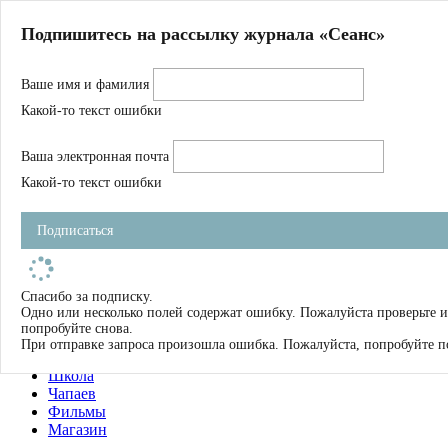
Главная
Подпишитесь на рассылку журнала «Сеанс»
О нас
Авторы
Ваше имя и фамилия
Магазин
Журнал
Какой-то текст ошибки
Книги
Спецпроекты
Ваша электронная почта
Школа
Устав
Какой-то текст ошибки
Отчетность
Фильмы
Подписаться
Имена
Тэги
искать
Спасибо за подписку.
Одно или несколько полей содержат ошибку. Пожалуйста проверьте и
О нас
попробуйте снова.
Журнал
При отправке запроса произошла ошибка. Пожалуйста, попробуйте п
Книги
Школа
Чапаев
Фильмы
Магазин