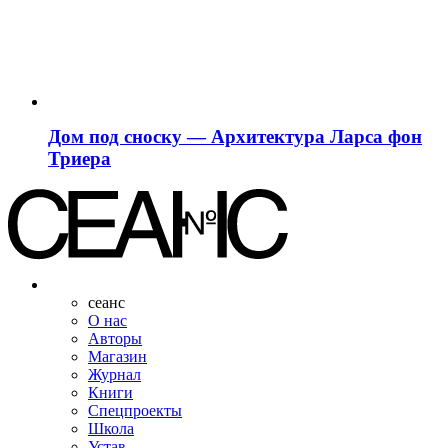
Дом под сноску — Архитектура Ларса фон
Триера
сеанс
О нас
Авторы
Магазин
Журнал
Книги
Спецпроекты
Школа
Устав