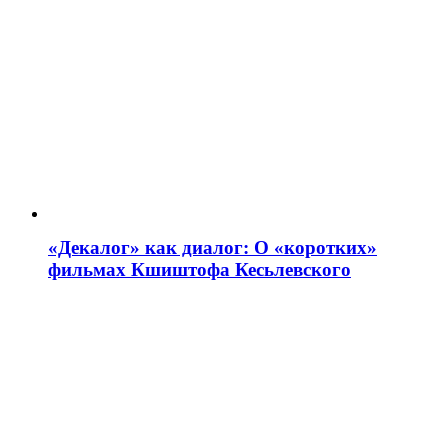
«Декалог» как диалог: О «коротких»
фильмах Кшиштофа Кесьлевского