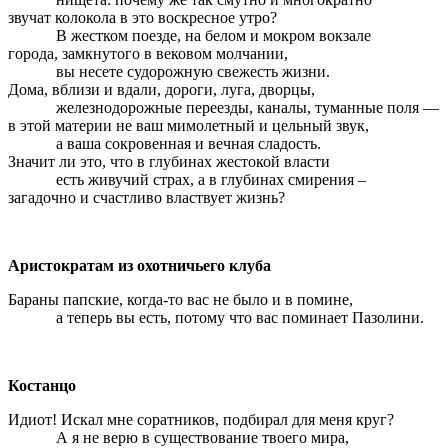
звучат колокола в это воскресное утро?
В жестком поезде, на белом и мокром вокзале
города, замкнутого в вековом молчании,
вы несете судорожную свежесть жизни.
Дома, вблизи и вдали, дороги, луга, дворцы,
железнодорожные переезды, каналы, туманные поля —
в этой материи не ваш мимолетный и цельный звук,
а ваша сокровенная и вечная сладость.
Значит ли это, что в глубинах жестокой власти
есть живучий страх, а в глубинах смирения –
загадочно и счастливо властвует жизнь?
Аристократам из охотничьего клуба
Бараны папские, когда-то вас не было и в помине,
а теперь вы есть, потому что вас поминает Пазолини.
Костанцо
Идиот! Искал мне соратников, подбирал для меня круг?
А я не верю в существование твоего мира,