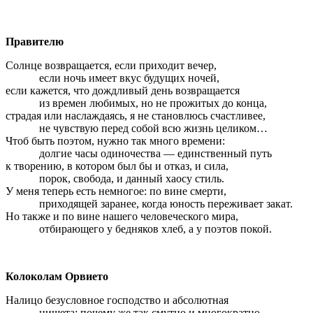
Правителю
Солнце возвращается, если приходит вечер,
если ночь имеет вкус будущих ночей,
если кажется, что дождливый день возвращается
из времен любимых, но не прожитых до конца,
страдая или наслаждаясь, я не становлюсь счастливее,
не чувствую перед собой всю жизнь целиком…
Чтоб быть поэтом, нужно так много времени:
долгие часы одиночества — единственный путь
к творению, в котором был бы и отказ, и сила,
порок, свобода, и данный хаосу стиль.
У меня теперь есть немногое: по вине смерти,
приходящей заранее, когда юность переживает закат.
Но также и по вине нашего человеческого мира,
отбирающего у бедняков хлеб, а у поэтов покой.
Колоколам Орвието
Налицо безусловное господство и абсолютная
нищета: почему же так смутно и многократно