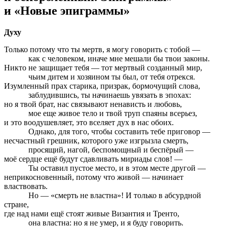
и «Новые эпиграммы»
Духу
Только потому что ты мертв, я могу говорить с тобой —
как с человеком, иначе мне мешали бы твои законы.
Никто не защищает тебя — тот мертвый созданный мир,
чьим дитем и хозяином ты был, от тебя отрекся.
Изумленный прах старика, призрак, бормочущий слова,
заблудившись, ты начинаешь увязать в эпохах:
но я твой брат, нас связывают ненависть и любовь,
мое еще живое тело и твой труп спаяны всерьез,
и это воодушевляет, это вселяет дух в нас обоих.
Однако, для того, чтобы составить тебе приговор —
несчастный грешник, которого уже изгрызла смерть,
просящий, нагой, беспомощный и беспёрый —
моё сердце ещё будут сдавливать мириады слов! —
Ты оставил пустое место, и в этом месте другой —
неприкосновенный, потому что живой — начинает
властвовать.
Но — «смерть не властна»! И только в абсурдной
стране,
где над нами ещё стоят живые Византия и Тренто,
она властна: но я не умер, и я буду говорить.