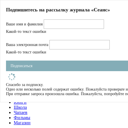
Главная
Подпишитесь на рассылку журнала «Сеанс»
О нас
Авторы
Ваше имя и фамилия
Магазин
Журнал
Какой-то текст ошибки
Книги
Спецпроекты
Ваша электронная почта
Школа
Устав
Какой-то текст ошибки
Отчетность
Фильмы
Подписаться
Имена
Тэги
искать
Спасибо за подписку.
Одно или несколько полей содержат ошибку. Пожалуйста проверьте и
О нас
При отправке запроса произошла ошибка. Пожалуйста, попробуйте п
Журнал
Книги
Школа
Чапаев
Фильмы
Магазин