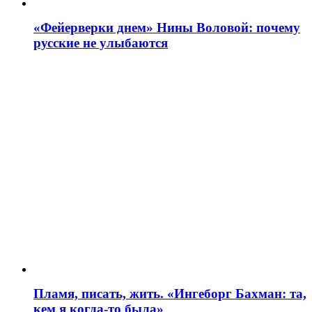
«Фейерверки днем» Нины Воловой: почему
русские не улыбаются
Пламя, писать, жить. «Ингеборг Бахман: та,
кем я когда-то была»