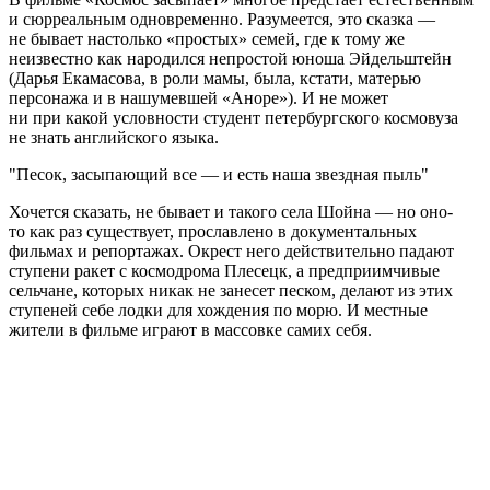
и сюрреальным одновременно. Разумеется, это сказка —
не бывает настолько «простых» семей, где к тому же
неизвестно как народился непростой юноша Эйдельштейн
(Дарья Екамасова, в роли мамы, была, кстати, матерью
персонажа и в нашумевшей «Аноре»). И не может
ни при какой условности студент петербургского космовуза
не знать английского языка.
Песок, засыпающий все — и есть наша звездная пыль
Хочется сказать, не бывает и такого села Шойна — но оно-
то как раз существует, прославлено в документальных
фильмах и репортажах. Окрест него действительно падают
ступени ракет с космодрома Плесецк, а предприимчивые
сельчане, которых никак не занесет песком, делают из этих
ступеней себе лодки для хождения по морю. И местные
жители в фильме играют в массовке самих себя.