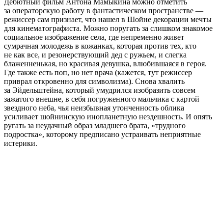
Дебютный фильм Антона Мамыкина можно отметить
за операторскую работу в фантастическом пространстве —
режиссер сам признает, что нашел в Шойне декорации мечты
для кинематографиста. Можно поругать за слишком знакомое
социальное изображение села, где непременно живет
сумрачная молодежь в кожанках, которая против тех, кто
не как все, и резонерствующий дед с ружьем, и слегка
блаженненькая, но красивая девушка, влюбившаяся в героя.
Где также есть поп, но нет врача (кажется, тут режиссер
приврал откровенно для символизма). Снова хвалить
за Эйдельштейна, который умудрился изобразить совсем
зажатого внешне, в себя погруженного мальчика с картой
звездного неба, чья неизбывная утонченность облика
усиливает шойнинскую инопланетную нездешность. И опять
ругать за неудачный образ младшего брата, «трудного
подростка», которому предписано устраивать неприятные
истерики.