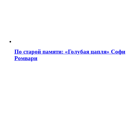
По старой памяти: «Голубая цапля» Софи
Ромвари