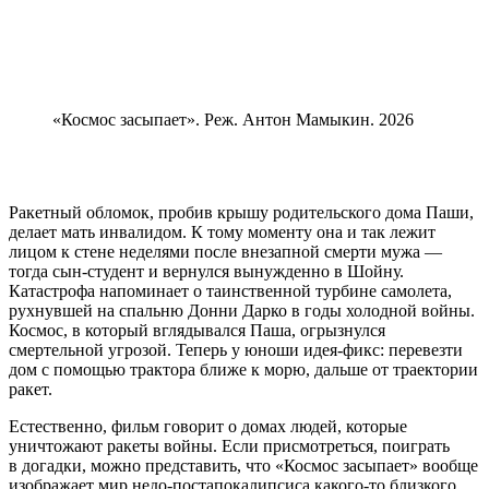
«Космос засыпает». Реж. Антон Мамыкин. 2026
Ракетный обломок, пробив крышу родительского дома Паши,
делает мать инвалидом. К тому моменту она и так лежит
лицом к стене неделями после внезапной смерти мужа —
тогда сын-студент и вернулся вынужденно в Шойну.
Катастрофа напоминает о таинственной турбине самолета,
рухнувшей на спальню Донни Дарко в годы холодной войны.
Космос, в который вглядывался Паша, огрызнулся
смертельной угрозой. Теперь у юноши идея-фикс: перевезти
дом с помощью трактора ближе к морю, дальше от траектории
ракет.
Естественно, фильм говорит о домах людей, которые
уничтожают ракеты войны. Если присмотреться, поиграть
в догадки, можно представить, что «Космос засыпает» вообще
изображает мир недо-постапокалипсиса какого-то близкого