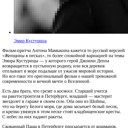
Эмир Кустурица
Фильм-притча Антона Мамыкина кажется то русской версией
«Женщины в песках», то более спокойной вариацией на темы
Эмира Кустурицы — у которого герой Джонни Деппа
возвращается в пустынную родину, или вся деревня
отплывает в море подальше от ужасов мировой истории.
Но все-таки это оригинальный фильм о нашей тревожной
современности и вечной мечте о Вселенной.
Есть два брата, что грезят о космосе. Старший учится
на ракетостроителя в Петербурге, младший — мастерит
звездолет в гараже в своем селе. Оба они из Шойны,
что на берегу Белого моря, где дома засыпает белый песок,
и крепко увязнув в этом песке стоят кладбищенские кресты.
С небес на них падают ракеты.
Скованный Паша в Петербурге просыпается от кошмаров,