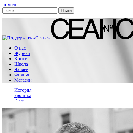
помочь
О нас
Журнал
Книги
Школа
Чапаев
Фильмы
Магазин
История
хроника
Эссе