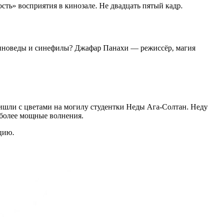
ть» восприятия в кинозале. Не двадцать пятый кадр.
киноведы и синефилы? Джафар Панахи — режиссёр, магия
ишли с цветами на могилу студентки Неды Ага-Солтан. Неду
 более мощные волнения.
цию.