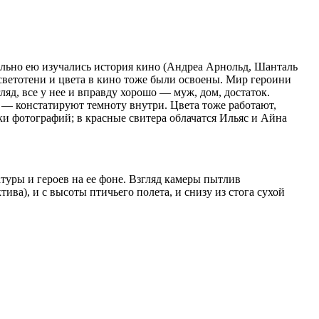
льно ею изучались история кино (Андреа Арнольд, Шанталь
 светотени и цвета в кино тоже были освоены. Мир героини
ляд, все у нее и вправду хорошо — муж, дом, достаток.
ой — констатируют темноту внутри. Цвета тоже работают,
и фотографий; в красные свитера облачатся Ильяс и Айна
туры и героев на ее фоне. Взгляд камеры пытлив
тива), и с высоты птичьего полета, и снизу из стога сухой