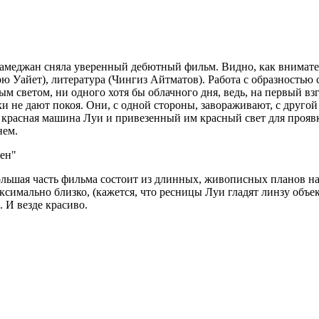
амеджан сняла уверенный дебютный фильм. Видно, как внимате
ю Уайет), литература (Чингиз Айтматов). Работа с образностью
 светом, ни одного хотя бы облачного дня, ведь, на первый взг
ики не дают покоя. Они, с одной стороны, завораживают, с друг
 красная машина Луи и привезенный им красный свет для проявк
нем.
тен
Большая часть фильма состоит из длинных, живописных планов на
аксимально близко, (кажется, что ресницы Луи гладят линзу объек
. И везде красиво.