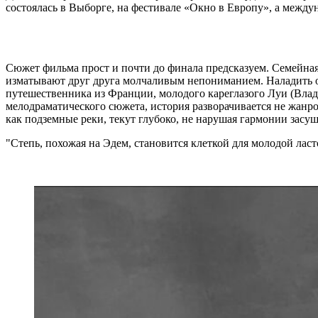
состоялась в Выборге, на фестивале «Окно в Европу», а межд
Сюжет фильма прост и почти до финала предсказуем. Семейная 
изматывают друг друга молчаливым непониманием. Наладить о
путешественника из Франции, молодого кареглазого Луи (Вла
мелодраматического сюжета, история разворачивается не жанро
как подземные реки, текут глубоко, не нарушая гармонии засу
Степь, похожая на Эдем, становится клеткой для молодой лас