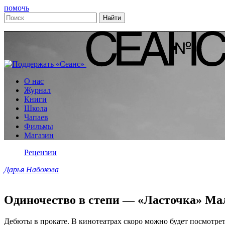
помочь
О нас
Журнал
Книги
Школа
Чапаев
Фильмы
Магазин
Рецензии
Дарья Набокова
Одиночество в степи — «Ласточка» М
Дебюты в прокате. В кинотеатрах скоро можно будет посмотр