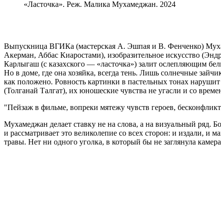
«Ласточка». Реж. Малика Мухамеджан. 2024
Выпускница ВГИКа (мастерская А. Эшпая и В. Фенченко) Мух
Акерман, Аббас Киаростами), изобразительное искусство (Эндр
Карлыгаш (с казахского — «ласточка») залит ослепляющим белым
Но в доме, где она хозяйка, всегда тень. Лишь солнечные зайч
как положено. Ровность картинки в пастельных тонах нарушит
(Толганай Талгат), их юношеские чувства не угасли и со време
Пейзаж в фильме, вопреки мятежу чувств героев, бесконфлик
Мухамеджан делает ставку не на слова, а на визуальный ряд. 
и рассматривает это великолепие со всех сторон: и издали, и м
травы. Нет ни одного уголка, в который бы не заглянула камера