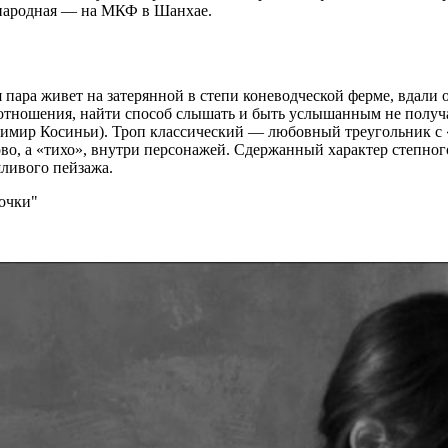
ународная — на МКФ в Шанхае.
пара живет на затерянной в степи коневодческой ферме, вдали 
тношения, найти способ слышать и быть услышанным не получае
димир Косиньи). Троп классический — любовный треугольник с «
во, а «тихо», внутри персонажей. Сдержанный характер степного
шливого пейзажа.
точки