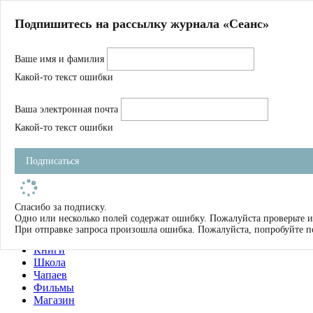
Главная
Подпишитесь на рассылку журнала «Сеанс»
О нас
Авторы
Ваше имя и фамилия
Магазин
Журнал
Какой-то текст ошибки
Книги
Спецпроекты
Ваша электронная почта
Школа
Устав
Какой-то текст ошибки
Отчетность
Фильмы
Подписаться
Имена
Тэги
искать
Спасибо за подписку.
Одно или несколько полей содержат ошибку. Пожалуйста проверьте и
О нас
При отправке запроса произошла ошибка. Пожалуйста, попробуйте п
Журнал
Книги
Школа
Чапаев
Фильмы
Магазин