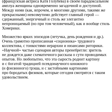
(французская актриса Катя Голубева) в своем парадоксальном
амплуа женщины одновременно загадочной и доступной.
Между ними (как, впрочем, и многими другими, такими же
прекрасными) невозмутимо действует главный герой —
сдержанный, энергичный и столь же элегантно
непроницаемый (но при том человечный), как и вообще стиль
Хомерики.
Множество ярких эпизодов (летучка, день рождения и др.).
Очень грамотно прописанная «соционика» трудового
коллектива, с тонкостями иерархии и нюансами риторики.
«Научной» частью сценария авторы пренебрегли: зритель
не дождется даже схематичного рассказа о сути проводимых
опытов. Но любопытно, что эта сырость роднит картину
и с богатой традицией псевдонаучного книжного
(и фэнзинного) трэша, и с застойными картинами
про бородатых физиков, которые сегодня смотрятся с таким
удовольствием.