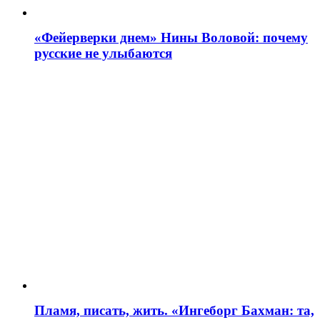
«Фейерверки днем» Нины Воловой: почему
русские не улыбаются
Пламя, писать, жить. «Ингеборг Бахман: та,