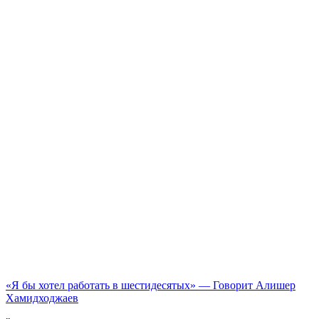
«Я бы хотел работать в шестидесятых» — Говорит Алишер
Хамидходжаев