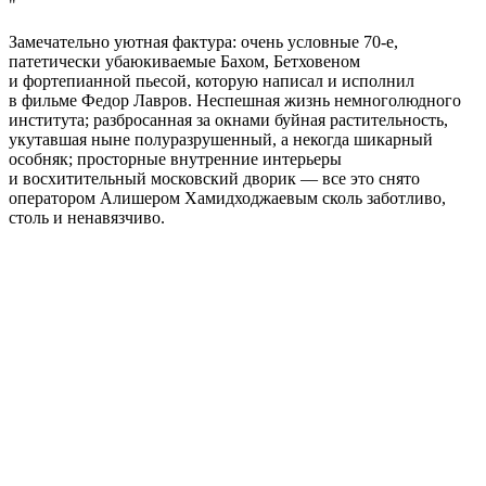
Замечательно уютная фактура: очень условные 70-е,
патетически убаюкиваемые Бахом, Бетховеном
и фортепианной пьесой, которую написал и исполнил
в фильме Федор Лавров. Неспешная жизнь немноголюдного
института; разбросанная за окнами буйная растительность,
укутавшая ныне полуразрушенный, а некогда шикарный
особняк; просторные внутренние интерьеры
и восхитительный московский дворик — все это снято
оператором Алишером Хамидходжаевым сколь заботливо,
столь и ненавязчиво.