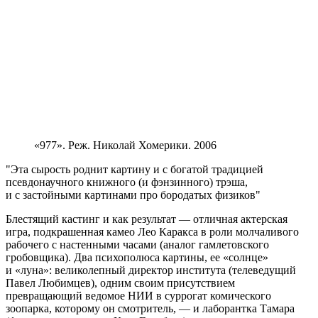
«977». Реж. Николай Хомерики. 2006
Эта сырость роднит картину и с богатой традицией
псевдонаучного книжного (и фэнзинного) трэша,
и с застойными картинами про бородатых физиков
Блестящий кастинг и как результат — отличная актерская
игра, подкрашенная камео Лео Каракса в роли молчаливого
рабочего с настенными часами (аналог гамлетовского
гробовщика). Два психополюса картины, ее «солнце»
и «луна»: великолепный директор института (телеведущий
Павел Любимцев), одним своим присутствием
превращающий ведомое НИИ в суррогат комического
зоопарка, которому он смотритель, — и лаборантка Тамара