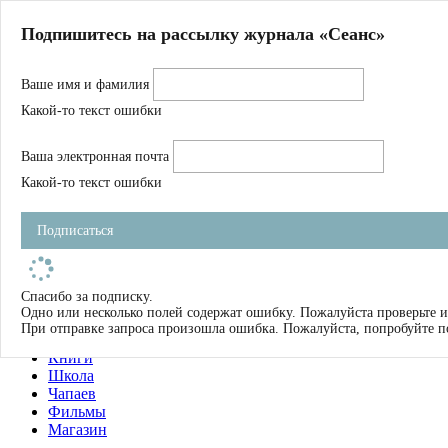
Главная
Подпишитесь на рассылку журнала «Сеанс»
О нас
Авторы
Ваше имя и фамилия
Магазин
Журнал
Какой-то текст ошибки
Книги
Спецпроекты
Ваша электронная почта
Школа
Устав
Какой-то текст ошибки
Отчетность
Фильмы
Подписаться
Имена
Тэги
искать
Спасибо за подписку.
Одно или несколько полей содержат ошибку. Пожалуйста проверьте и
О нас
При отправке запроса произошла ошибка. Пожалуйста, попробуйте п
Журнал
Книги
Школа
Чапаев
Фильмы
Магазин