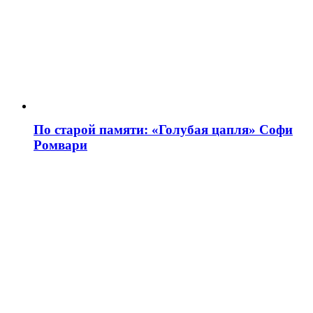
По старой памяти: «Голубая цапля» Софи
Ромвари