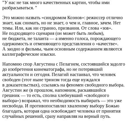
У нас не так много качественных картин, чтобы ими
разбрасываться.
Это можно назвать «синдромом Коэнов»: режиссер отлично
знает, как снимать, но не знает, о чем и, главное, зачем. Нет
темы. Или, как ни странно, призвания. От слова «зов».
Не подходящего сценария (он может быть любым),
не бюджета, не таланта — а именно голоса, порождающего
одержимость и отменяющего представления о «качестве».
А заодно и фильмы, чьим основным содержанием являются
каллиграфические изыски.
Напомню спор Августина с Пелагием, состоявшийся задолго
до изобретения кинематографа, но не потерявший
актуальности и сегодня. Пелагий настаивал, что человек
свободен (этот ныне трюизм тогда еще нуждался
в доказательствах), ссылаясь на феномен свободного выбора.
Августин же (в прошлом, напомним, раскаявшийся
грешник — то есть, сполна хлебнувший «свободного
выбора») возражал, что необходимость выбирать — это уже
несвобода. И противопоставлял хваленому выбору Божью
благодать, которая одна освобождает человека от принятия
случайных решений, сразу направляя на верный путь.