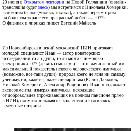
20 июня в
Открытом лектории
на Новой Голландии (онлайн-
трансляция будет
здесь
)
мы встретимся с Николаем Хомерики,
вспомним былое («новых тихих»), а также пересмотрим
на большом экране его прекрасный дебют — «977».
О физиках и лириках пишет Евгений Майзель
Из Новосибирска в некий московский НИИ приезжает
молодой специалист Иван — автор новаторских
исследований то ли души, то ли мозга с помощью
электроники. 977 (девять семь семь) — это вычисленный им
максимальный показатель некоего человеческого импульса
(возможно, все-таки души), природа коего не ясна ни самому
ученому, ни, кажется, даже сценаристам (Юрий Давыдов,
Николай Хомерики, Александр Родионов). Иван продолжает
эксперименты, измеряя импульсы, исходящие
от добровольцев (проживающих на полном пансионе прямо
в НИИ), попутно знакомясь с коллегами и втягиваясь
в местные интриги.