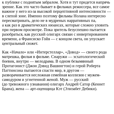
к публике с поднятым забралом. Хотя и тут придется напрячь
зрение. Как это часто бывает в фильмах режиссера, все самое
важное у него из-за высокой перцептивной интенсивности —
в слепой зоне. Именно поэтому фильмы Нолана интересно
пересматривать, дело не в мудреных нарративных па,
а как раз в драматических нюансах, которые сложно уловить
при первом просмотре. Пока зритель безуспешно пытается
разобраться, как русский олигарх связан с инвертированием
времени, а Франсиско Гойя — с концом света, он упускает
центральный сюжет.
Как «Начало» или «Интерстеллар», «Довод» — своего рода
матрешка, фильм в фильме. Снаружи — эсхатологический
боевик, внутри — мелодрама. В одном безымянный
Протагонист (Джон Дэвид Вашингтон) и герой Роберта
Паттинсона пытаются спасти мир, в другом —
разворачивается несложная семейная коллизия с мужем-
самодуром и угнетенной женой. Муж — русский
(до тревожного узнавания) олигарх Андрей Сатор (Кеннет
Брана), жена — арт-оценщица Кэт (Элизабет Дебики).