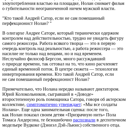
злоупотребления властью на площадке, Нолан снимает фильм
о губительности неограниченной ничем мужской власти.
Кто такой Андрей Сатор, если не сам помешанный
перфекционист Нолан?
В олигархе Андрее Саторе, который тиранически одержим
контролем над действительностью, трудно не увидеть фигуру
самого режиссера. Работа всякого творца — это в первую
очередь контроль над реальностью, а работа режиссера — это
насилие не только над вещами, но и над временем.
Неслучайно философ Бергсон, много рассуждавший
о природе времени, так сетовал на то, что кино расчленяет
единый временной поток. В центре сюжета — технология
инвертирования времени. Кто такой Андрей Сатор, если
не сам помешанный перфекционист Нолан?
Примечательно, что Нолана нередко называют диктатором.
Юрий Колокольников, сыгравший в «Доводе»
второстепенную роль помощника Сатора, говоря об актерском
коллективе,
симптоматично утверждает
: «Мы все солдаты
Нолана». Еще одна занимательная сценка: после того,
как Нолан показал своим детям «Призрачную нить» Пола
Томаса Андерсона, те безошибочно
распознали
в деспотичном
модельере Вудкоке (Дэниэл Дэй-Льюис) собственного отца.