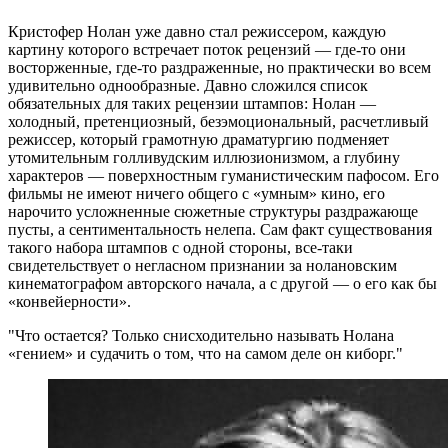
Кристофер Нолан уже давно стал режиссером, каждую
картину которого встречает поток рецензий — где-то они
восторженные, где-то раздраженные, но практически во всем
удивительно однообразные. Давно сложился список
обязательных для таких рецензии штампов: Нолан —
холодный, претенциозный, безэмоциональный, расчетливый
режиссер, который грамотную драматургию подменяет
утомительным голливудским иллюзионизмом, а глубину
характеров — поверхностным гуманистическим пафосом. Его
фильмы не имеют ничего общего с «умным» кино, его
нарочито усложненные сюжетные структуры раздражающе
пусты, а сентиментальность нелепа. Сам факт существования
такого набора штампов с одной стороны, все-таки
свидетельствует о негласном признании за нолановским
кинематографом авторского начала, а с другой — о его как бы
«конвейерности».
Что остается? Только снисходительно называть Нолана
«гением» и судачить о том, что на самом деле он киборг.