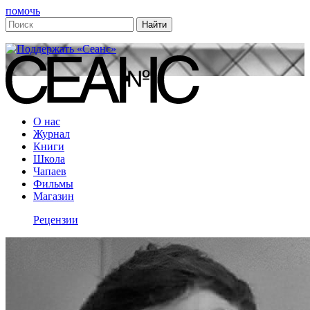
помочь
О нас
Журнал
Книги
Школа
Чапаев
Фильмы
Магазин
Рецензии