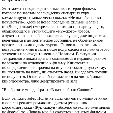
Этот момент неоднократно отмечают и герои фильма,
которые по заветам голливудских сценарных гуру
комментируют темные места сюжета: «Не пытайся понять —
почувствуй». Удобнее всего последние фильмы Нолана
(и «Довод» тоже) смотреть не с позиции препарирующего,
объясняющего и уточняющего «мужского» логоса,
а чувственно — как бы по-женски, а лучше даже по-детски,
вернувшись в до-зрительское состояние, не обремененное
представлениями о драматургии. Символично, что само
возвращение кино в залы после полугодового стримингового
заточения происходит именно с Ноланом. В ситуации
театрального показа зритель оказывается в неравноправном
положении по отношению к фильму. Кинотеатры
по определению настроены на иную сенсомоторную схему:
ни поставить на паузу, ни отмотать назад, ни сделать потише
не получится. Остается либо согласиться на чистый опыт
кинопросмотра, либо дезертировать из зала.
Вообразите мир до фразы «В начале было Слово».
Если бы Кристофер Нолан не ушел снимать студийное кино
и остался режиссером-авангардистом (его ранняя
короткометражка «Жук-скакун» абсолютно экспериментальна
по форме), то «Довод» мог бы оказаться неснятым фильмом