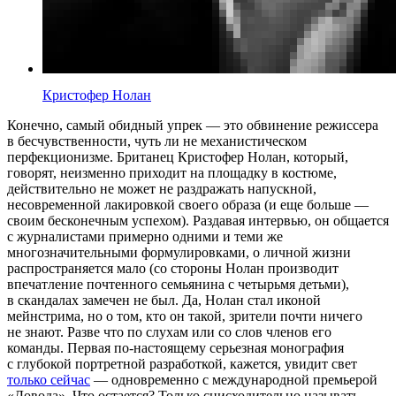
Кристофер Нолан
Конечно, самый обидный упрек — это обвинение режиссера
в бесчувственности, чуть ли не механистическом
перфекционизме. Британец Кристофер Нолан, который,
говорят, неизменно приходит на площадку в костюме,
действительно не может не раздражать напускной,
несовременной лакировкой своего образа (и еще больше —
своим бесконечным успехом). Раздавая интервью, он общается
с журналистами примерно одними и теми же
многозначительными формулировками, о личной жизни
распространяется мало (со стороны Нолан производит
впечатление почтенного семьянина с четырьмя детьми),
в скандалах замечен не был. Да, Нолан стал иконой
мейнстрима, но о том, кто он такой, зрители почти ничего
не знают. Разве что по слухам или со слов членов его
команды. Первая по-настоящему серьезная монография
с глубокой портретной разработкой, кажется, увидит свет
только сейчас
— одновременно с международной премьерой
«Довода». Что остается? Только снисходительно называть