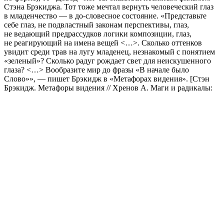
Стэна Брэкиджа. Тот тоже мечтал вернуть человеческий глаз
в младенчество — в до-словесное состояние. «Представьте
себе глаз, не подвластный законам перспективы, глаз,
не ведающий предрассудков логики композиции, глаз,
не реагирующий на имена вещей <…>. Сколько оттенков
увидит среди трав на лугу младенец, незнакомый с понятием
«зеленый»? Сколько радуг рождает свет для неискушенного
глаза? <…> Вообразите мир до фразы «В начале было
Слово»», — пишет Брэкидж в «Метафорах видения». [Стэн
Брэкидж. Метафоры видения // Хренов А. Маги и радикалы: