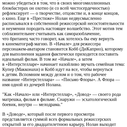
можно убедиться в том, что в своих многомиллионных
блокбастерах он охотно (и со всей чистосердечностью)
рефлексирует — о творчестве, отцовстве и, в конце концов,
о кино. Еще в «Престиже» Нолан недвусмысленно
расписывался в собственной режиссерской несостоятельности
и неумении породить настоящее волшебство. Этот мотив тем
соблазнительнее считывать как саморазоблачение,
что британец часто говорит, как хотелось бы ему вернуть
в кинематограф магию. В «Начале» для режиссера
персонажем-аватаром становится Кобб (ДиКаприо), которому
для выполнения задания фактически приходится поставить
идеальный фильм. В том же «Начале», а затем
в «Интерстелларе» начинает назойливо звучать семейная тема:
Купер (Макконахи) и Кобб идут на все, чтобы вернуться
к детям. Вспомним между делом и о том, что рабочее
название «Интерстеллара» — «Письмо Флоры». А Флора —
имя одной из дочерей Нолана.
Как «Начало» или «Интерстеллар», «Довод» — своего рода
матрешка, фильм в фильме. Снаружи — эсхатологический
боевик, внутри — мелодрама.
В «Доводе», который после первого просмотра
представляется суммой всех формальных режиссерских
открытий за его двадцатилетнюю карьеру, Нолан выходит