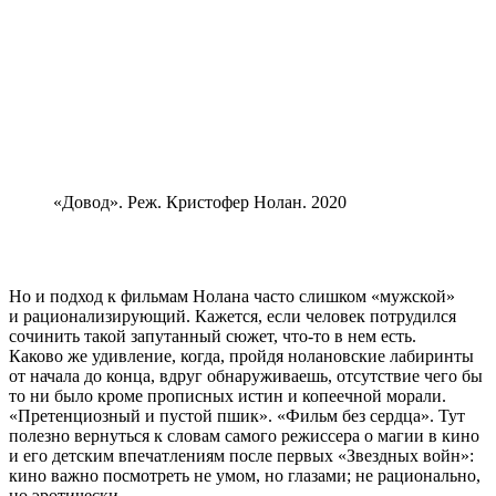
«Довод». Реж. Кристофер Нолан. 2020
Но и подход к фильмам Нолана часто слишком «мужской»
и рационализирующий. Кажется, если человек потрудился
сочинить такой запутанный сюжет, что-то в нем есть.
Каково же удивление, когда, пройдя нолановские лабиринты
от начала до конца, вдруг обнаруживаешь, отсутствие чего бы
то ни было кроме прописных истин и копеечной морали.
«Претенциозный и пустой пшик». «Фильм без сердца». Тут
полезно вернуться к словам самого режиссера о магии в кино
и его детским впечатлениям после первых «Звездных войн»:
кино важно посмотреть не умом, но глазами; не рационально,
но эротически.