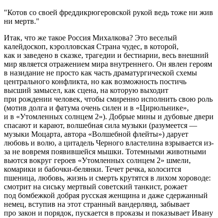
Котов со своей фреддикрюгеровской рукой ведь тоже ни жив
ни мертв.
Итак, что же такое Россия Михалкова? Это веселый
калейдоскоп, кэролловская Страна чудес, в которой,
как и заведено в сказке, трагедии и бестиарии, весь внешний
мир является отражением мира внутреннего. Он явлен героям
в назидание не просто как часть драматургической схемы
центрального конфликта, но как возможность постичь
высший замысел, как сцена, на которую выходит
при рождении человек, чтобы смиренно исполнить свою роль
(мотив долга и фатума очень силен и в «Цирюльнике»,
и в «Утомленных солнцем 2»). Добрые мины и дубовые двери
спасают и карают, волшебная сила музыки (разумеется —
музыки Моцарта, автора «Волшебной флейты») дарует
любовь и волю, а цитадель Черного властелина взрывается из-
за не вовремя появившейся мышки. Тотемными животными
вьются вокруг героев «Утомленных солнцем 2» шмели,
комарики и бабочки-белянки. Течет речка, колосится
пшеница, любовь, жизнь и смерть крутятся в лихом хороводе:
смотрит на сиську мертвый советский танкист, рожает
под бомбежкой добрая русская женщина и даже сдержанный
немец, вступив на этот странный вандерлянд, забывает
про закон и порядок, пускается в проказы и показывает Ивану