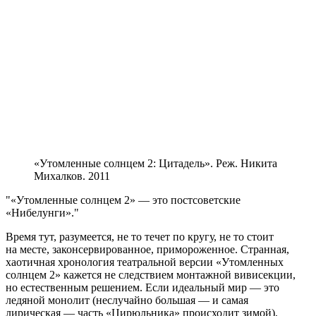
«Утомленные солнцем 2: Цитадель». Реж. Никита
Михалков. 2011
«Утомленные солнцем 2» — это постсоветские
«Нибелунги».
Время тут, разумеется, не то течет по кругу, не то стоит
на месте, законсервированное, примороженное. Странная,
хаотичная хронология театральной версии «Утомленных
солнцем 2» кажется не следствием монтажной вивисекции,
но естественным решением. Если идеальный мир — это
ледяной монолит (неслучайно большая — и самая
лирическая — часть «Цирюльника» происходит зимой),