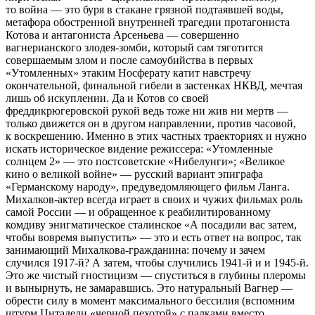
то война — это буря в стакане грязной подтаявшей воды,
метафора обостренной внутренней трагедии протагониста
Котова и антагониста Арсеньева — совершенно
вагнерианского злодея-зомби, который сам тяготится
совершаемым злом и после самоубийства в первых
«Утомленных» этаким Носферату катит навстречу
окончательной, финальной гибели в застенках НКВД, мечтая
лишь об искуплении. Да и Котов со своей
фреддикрюгеровской рукой ведь тоже ни жив ни мертв —
только движется он в другом направлении, против часовой,
к воскрешению. Именно в этих частных траекториях и нужно
искать историческое видение режиссера: «Утомленные
солнцем 2» — это постсоветские «Нибелунги»; «Великое
кино о великой войне» — русский вариант эпиграфа
«Германскому народу», предуведомляющего фильм Ланга.
Михалков-актер всегда играет в своих и чужих фильмах роль
самой России — и обращенное к реабилитированному
комдиву энигматическое сталинское «А посадили вас затем,
чтобы вовремя выпустить» — это и есть ответ на вопрос, так
занимающий Михалкова-гражданина: почему и зачем
случился 1917-й? А затем, чтобы случились 1941-й и и 1945-й.
Это же чистый гностицизм — спуститься в глубины плеромы
и вынырнуть, не замаравшись. Это натуральный Вагнер —
обрести силу в момент максимального бессилия (вспомним
штурм Цитадели «черной пехотой» с палками вместо