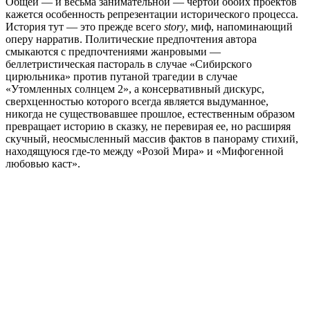
Общей — и весьма занимательной — чертой обоих проектов
кажется особенность репрезентации исторического процесса.
История тут — это прежде всего
story
, миф, напоминающий
оперу нарратив. Политические предпочтения автора
смыкаются с предпочтениями жанровыми —
беллетристическая пастораль в случае «Сибирского
цирюльника» против путаной трагедии в случае
«Утомленных солнцем 2», а консервативный дискурс,
сверхценностью которого всегда является выдуманное,
никогда не существовавшее прошлое, естественным образом
превращает историю в сказку, не перевирая ее, но расширяя
скучный, неосмысленный массив фактов в панораму стихий,
находящуюся где-то между «Розой Мира» и «Мифогенной
любовью каст».