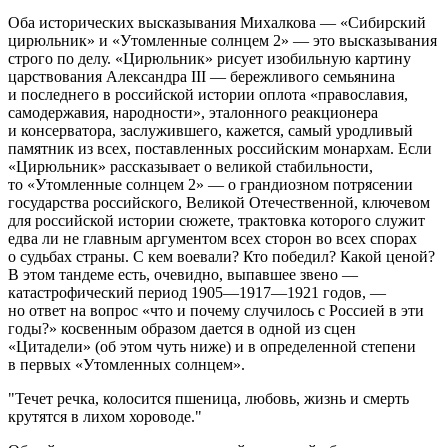
Оба исторических высказывания Михалкова — «Сибирский
цирюльник» и «Утомленные солнцем 2» — это высказывания
строго по делу. «Цирюльник» рисует изобильную картину
царствования Александра III — бережливого семьянина
и последнего в российской истории оплота «православия,
самодержавия, народности», эталонного реакционера
и консерватора, заслужившего, кажется, самый уродливый
памятник из всех, поставленных российским монархам. Если
«Цирюльник» рассказывает о великой стабильности,
то «Утомленные солнцем 2» — о грандиозном потрясении
государства российского, Великой Отечественной, ключевом
для российской истории сюжете, трактовка которого служит
едва ли не главным аргументом всех сторон во всех спорах
о судьбах страны. С кем воевали? Кто победил? Какой ценой?
В этом тандеме есть, очевидно, выпавшее звено —
катастрофический период 1905—1917—1921 годов, —
но ответ на вопрос «что и почему случилось с Россией в эти
годы?» косвенным образом дается в одной из сцен
«Цитадели» (об этом чуть ниже) и в определенной степени
в первых «Утомленных солнцем».
Течет речка, колосится пшеница, любовь, жизнь и смерть
крутятся в лихом хороводе.