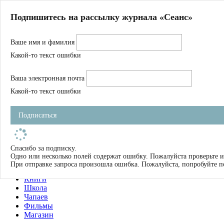
Главная
Подпишитесь на рассылку журнала «Сеанс»
О нас
Авторы
Ваше имя и фамилия
Магазин
Журнал
Какой-то текст ошибки
Книги
Спецпроекты
Ваша электронная почта
Школа
Устав
Какой-то текст ошибки
Отчетность
Фильмы
Подписаться
Имена
Тэги
искать
Спасибо за подписку.
Одно или несколько полей содержат ошибку. Пожалуйста проверьте и
О нас
При отправке запроса произошла ошибка. Пожалуйста, попробуйте п
Журнал
Книги
Школа
Чапаев
Фильмы
Магазин