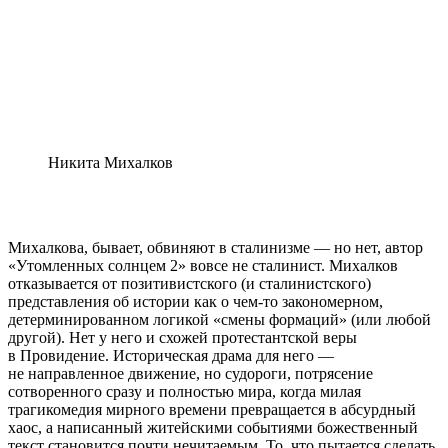
Никита Михалков
Михалкова, бывает, обвиняют в сталинизме — но нет, автор
«Утомленных солнцем 2» вовсе не сталинист. Михалков
отказывается от позитивистского (и сталинистского)
представления об истории как о чем-то закономерном,
детерминированном логикой «смены формаций» (или любой
другой). Нет у него и схожей протестантской веры
в Провидение. Историческая драма для него —
не направленное движение, но судороги, потрясение
сотворенного сразу и полностью мира, когда милая
трагикомедия мирного времени превращается в абсурдный
хаос, а написанный житейскими событиями божественный
текст становится почти нечитаемым. То, что пытается сделать