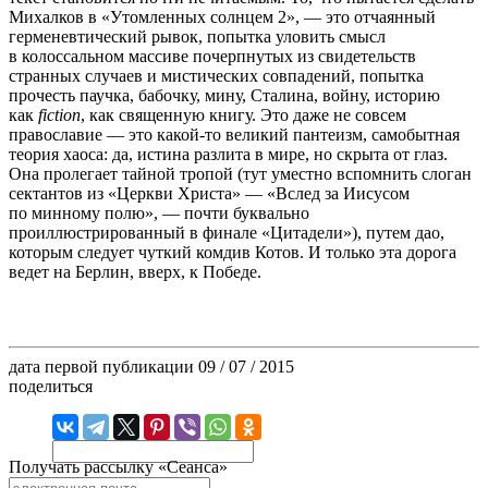
Михалков в «Утомленных солнцем 2», — это отчаянный
герменевтический рывок, попытка уловить смысл
в колоссальном массиве почерпнутых из свидетельств
странных случаев и мистических совпадений, попытка
прочесть паучка, бабочку, мину, Сталина, войну, историю
как
fiction
, как священную книгу. Это даже не совсем
православие — это какой-то великий пантеизм, самобытная
теория хаоса: да, истина разлита в мире, но скрыта от глаз.
Она пролегает тайной тропой (тут уместно вспомнить слоган
сектантов из «Церкви Христа» — «Вслед за Иисусом
по минному полю», — почти буквально
проиллюстрированный в финале «Цитадели»), путем дао,
которым следует чуткий комдив Котов. И только эта дорога
ведет на Берлин, вверх, к Победе.
дата первой публикации
09 / 07 / 2015
поделиться
Получать рассылку «Сеанса»