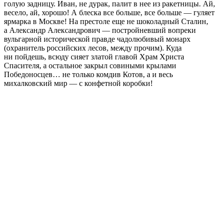
голую задницу. Иван, не дурак, палит в нее из ракетницы. Ай,
весело, ай, хорошо! А блеска все больше, все больше — гуляет
ярмарка в Москве! На престоле еще не шоколадный Сталин,
а Александр Александрович — постройневший вопреки
вульгарной исторической правде чадолюбивый монарх
(охранитель российских лесов, между прочим). Куда
ни пойдешь, всюду сияет златой главой Храм Христа
Спасителя, а остальное закрыл совиными крылами
Победоносцев… не только комдив Котов, а и весь
михалковский мир — с конфетной коробки!