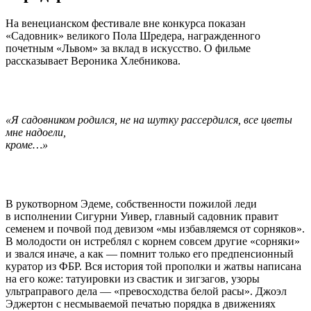
На венецианском фестивале вне конкурса показан
«Садовник» великого Пола Шредера, награжденного
почетным «Львом» за вклад в искусство. О фильме
рассказывает Вероника Хлебникова.
«Я садовником родился, не на шутку рассердился, все цветы
мне надоели,
кроме…»
В рукотворном Эдеме, собственности пожилой леди
в исполнении Сигурни Уивер, главный садовник правит
семенем и почвой под девизом «мы избавляемся от сорняков».
В молодости он истреблял с корнем совсем другие «сорняки»
и звался иначе, а как — помнит только его предпенсионный
куратор из ФБР. Вся история той прополки и жатвы написана
на его коже: татуировки из свастик и зигзагов, узоры
ультраправого дела — «превосходства белой расы». Джоэл
Эджертон с несмываемой печатью порядка в движениях