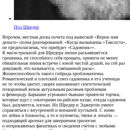
Пол Шредер
Впрочем, местная доска почета под вывеской «Верни нам
деньги» полна разочарований: «Когда вызываешь «Таксиста»,
не предполагаешь, что прибудет «Садовник»».
К магистральной для Шредера линии раскаявшегося
грешника, не способного себя прощать, привита не менее
обязательная линия встречи с юной чистой душой, на сей раз
девушкой, что называется, «смешанной расы».
Жизнеспособность такого гибрида проблематична.
Романтический и плотский союз садовника и его ученицы
не то чтобы цветет, скорее напоминает синтетический
похоронный венок актуальным расовым проблемам
и фемициду. Барышне угрожают бывшие приятели торчки,
которые идут с секаторами на райские кущи, откуда садовник
был, разумеется, изгнан. Но Шредер и Эджертон умеют
справляться с внутренней и внешней пустыней. С ними
их лейки и блокноты, а то и пулеметы, тяпки и лопаты —
подходящий арсенал для завершения трилогии
о неприкаянных фанатиках и сведения счетов с любыми