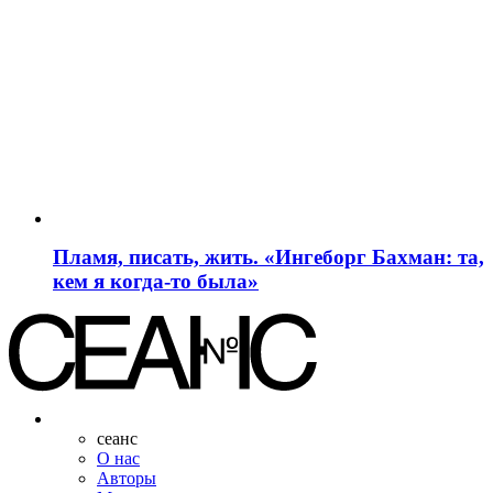
Пламя, писать, жить. «Ингеборг Бахман: та,
кем я когда-то была»
сеанс
О нас
Авторы