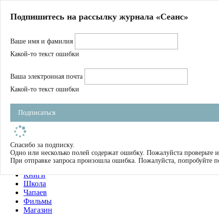
Главная
Подпишитесь на рассылку журнала «Сеанс»
О нас
Авторы
Ваше имя и фамилия
Магазин
Журнал
Какой-то текст ошибки
Книги
Спецпроекты
Ваша электронная почта
Школа
Устав
Какой-то текст ошибки
Отчетность
Фильмы
Подписаться
Имена
Тэги
искать
Спасибо за подписку.
Одно или несколько полей содержат ошибку. Пожалуйста проверьте и
О нас
При отправке запроса произошла ошибка. Пожалуйста, попробуйте п
Журнал
Книги
Школа
Чапаев
Фильмы
Магазин