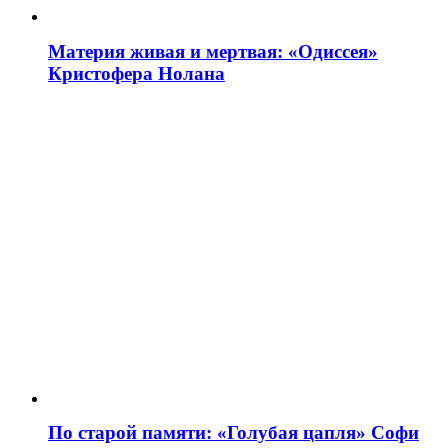
Материя живая и мертвая: «Одиссея»
Кристофера Нолана
По старой памяти: «Голубая цапля» Софи