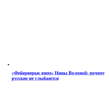
«Фейерверки днем» Нины Воловой: почему
русские не улыбаются