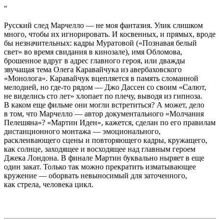
Русский след Марчелло — не моя фантазия. Улик слишком
много, чтобы их игнорировать. И косвенных, и прямых, вроде
бы незначительных: кадры Муратовой («Познавая белый
свет» во время свидания в кинозале), имя Обломова,
брошенное вдруг в адрес главного героя, или дважды
звучащая тема Олега Каравайчука из авербаховского
«Монолога». Каравайчук вцепляется в память сломанной
мелодией, но где-то рядом — Джо Дассен со своим «Салют,
не виделись сто лет» хлопает по плечу, выводя из гипноза.
В каком еще фильме они могли встретиться? А может, дело
в том, что Марчелло — автор документального «Молчания
Пелешяна»? «Мартин Иден», кажется, сделан по его правилам
дистанционного монтажа — эмоционального,
расклеивающего сцены и повторяющего кадры, кружащего,
как солнце, заходящее и восходящее над главным героем
Джека Лондона. В финале Мартин буквально ныряет в еще
один закат. Только так можно прекратить изматывающее
кружение — оборвать невыносимый для заточенного,
как стрела, человека цикл.