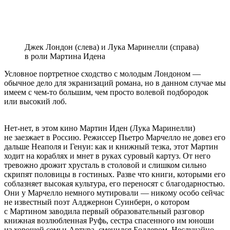
Джек Лондон (слева) и Лука Маринелли (справа)
в роли Мартина Идена
Условное портретное сходство с молодым Лондоном —
обычное дело для экранизаций романа, но в данном случае мы
имеем с чем-то большим, чем просто волевой подбородок
или высокий лоб.
Нет-нет, в этом кино Мартин Иден (Лука Маринелли)
не заезжает в Россию. Режиссер Пьетро Марчелло не довез его
дальше Неаполя и Генуи: как и книжный тезка, этот Мартин
ходит на кораблях и мнет в руках суровый картуз. От него
тревожно дрожит хрусталь в столовой и слишком сильно
скрипят половицы в гостиных. Разве что книги, которыми его
соблазняет высокая культура, его переносят с благодарностью.
Они у Марчелло немного мутировали — никому особо сейчас
не известный поэт Алджернон Суинберн, о котором
с Мартином заводила первый образовательный разговор
книжная возлюбленная Руфь, сестра спасенного им юноши
из хорошей семьи Артура, сменился Бодлером. Неслучайно,