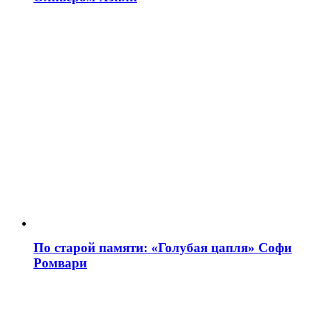
По старой памяти: «Голубая цапля» Софи
Ромвари