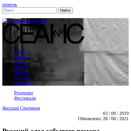
помочь
О нас
Журнал
Книги
Школа
Чапаев
Фильмы
Магазин
Рецензии
Фестивали
Василий Степанов
03 / 09 / 2019
Обновлено: 28 / 08 / 2021
Русский след забытого романа —