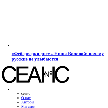
«Фейерверки днем» Нины Воловой: почему
русские не улыбаются
сеанс
О нас
Авторы
Магазин