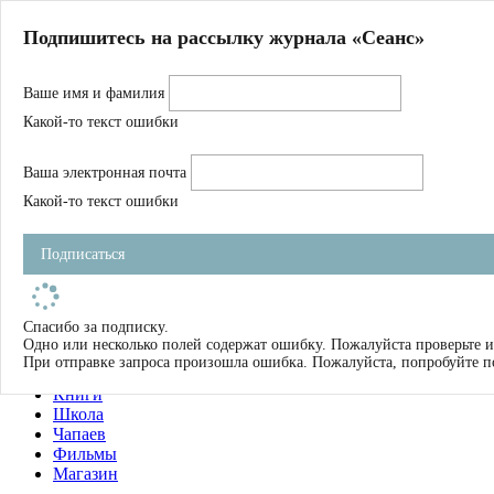
Главная
Подпишитесь на рассылку журнала «Сеанс»
О нас
Авторы
Ваше имя и фамилия
Магазин
Журнал
Какой-то текст ошибки
Книги
Спецпроекты
Ваша электронная почта
Школа
Устав
Какой-то текст ошибки
Отчетность
Фильмы
Подписаться
Имена
Тэги
искать
Спасибо за подписку.
Одно или несколько полей содержат ошибку. Пожалуйста проверьте и
О нас
При отправке запроса произошла ошибка. Пожалуйста, попробуйте п
Журнал
Книги
Школа
Чапаев
Фильмы
Магазин