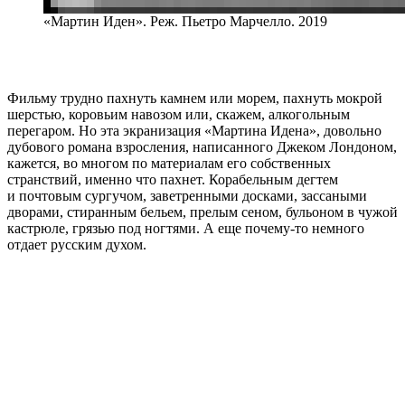
«Мартин Иден». Реж. Пьетро Марчелло. 2019
Фильму трудно пахнуть камнем или морем, пахнуть мокрой
шерстью, коровьим навозом или, скажем, алкогольным
перегаром. Но эта экранизация «Мартина Идена», довольно
дубового романа взросления, написанного Джеком Лондоном,
кажется, во многом по материалам его собственных
странствий, именно что пахнет. Корабельным дегтем
и почтовым сургучом, заветренными досками, зассаными
дворами, стиранным бельем, прелым сеном, бульоном в чужой
кастрюле, грязью под ногтями. А еще почему-то немного
отдает русским духом.