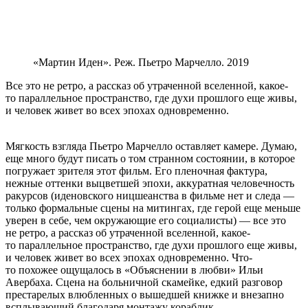
«Мартин Иден». Реж. Пьетро Марчелло. 2019
Все это не ретро, а рассказ об утраченной вселенной, какое-
то параллельное пространство, где духи прошлого еще живы,
и человек живет во всех эпохах одновременно.
Мягкость взгляда Пьетро Марчелло оставляет камере. Думаю,
еще много будут писать о том странном состоянии, в которое
погружает зрителя этот фильм. Его пленочная фактура,
нежные оттенки выцветшей эпохи, аккуратная человечность
ракурсов (иденовского ницшеанства в фильме нет и следа —
только формальные сцены на митингах, где герой еще меньше
уверен в себе, чем окружающие его социалисты) — все это
не ретро, а рассказ об утраченной вселенной, какое-
то параллельное пространство, где духи прошлого еще живы,
и человек живет во всех эпохах одновременно. Что-
то похожее ощущалось в «Объяснении в любви» Ильи
Авербаха. Сцена на больничной скамейке, едкий разговор
престарелых влюбленных о вышедшей книжке и внезапно
всплывающий благодаря монтажу кораблик