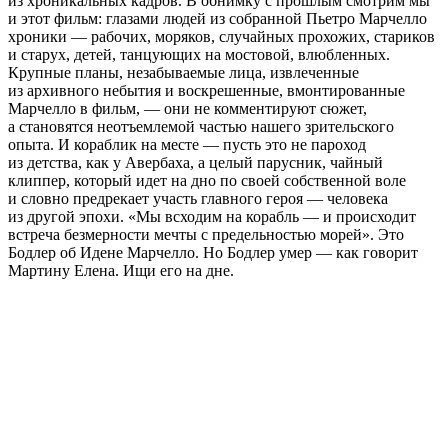
из хроникальных кадров. В обнимку с прошлым смотрим мы
и этот фильм: глазами людей из собранной Пьетро Марчелло
хроники — рабочих, моряков, случайных прохожих, стариков
и старух, детей, танцующих на мостовой, влюбленных.
Крупные планы, незабываемые лица, извлеченные
из архивного небытия и воскрешенные, вмонтированные
Марчелло в фильм, — они не комментируют сюжет,
а становятся неотъемлемой частью нашего зрительского
опыта. И кораблик на месте — пусть это не пароход
из детства, как у Авербаха, а целый парусник, чайный
клиппер, который идет на дно по своей собственной воле
и словно предрекает участь главного героя — человека
из другой эпохи. «Мы всходим на корабль — и происходит
встреча безмерности мечты с предельностью морей». Это
Бодлер об Идене Марчелло. Но Бодлер умер — как говорит
Мартину Елена. Ищи его на дне.