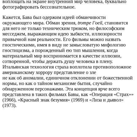
воплощать на экране внутренний мир человека, буквально
фотографировать бессознательное.
Кажется, Бава был одержим идеей обманчивости
окружающего мира. Обман зрения,
trompe l’oeil
, становится
для него не только техническим трюком, но философским
месседжем, выражающим идею зыбкости, иллюзорности
привычной нам реальности. Его фильмы можно назвать
гностическими, имея в виду не замысловатую мифологию
гностицизма, а порожденный ею тип мышления, когда
материальный мир воспринимается в качестве иллюзии,
сотворенной, чтобы держать душу человека в плену.
Итальянская технология страха воплотила противоположное
американскому хоррору представление о зле
не как об аномалии, единичном отклонении от божественной
нормы, но как о тайном механизме бытия, случайно
обнаруженном персонажами. Эта концепция ярче всего
представлена в таких фильмах Бавы, как «Операция «Страх»»
(1966), «Красный знак безумия» (1969) и «Лиза и дьявол»
(1973).