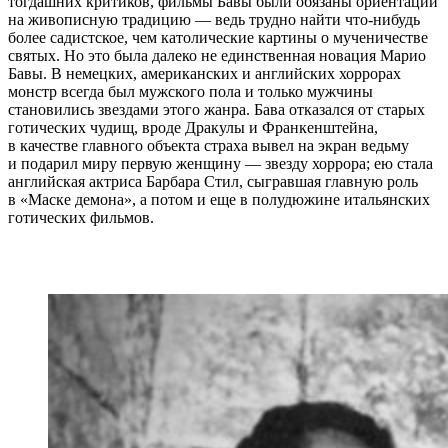
тогдашних критиков, фильмы Бавы были обязаны ориентации
на живописную традицию — ведь трудно найти что-нибудь
более садистское, чем католические картины о мученичестве
святых. Но это была далеко не единственная новация Марио
Бавы. В немецких, американских и английских хоррорах
монстр всегда был мужского пола и только мужчины
становились звездами этого жанра. Бава отказался от старых
готических чудищ, вроде Дракулы и Франкенштейна,
в качестве главного объекта страха вывел на экран ведьму
и подарил миру первую женщину — звезду хоррора; ею стала
английская актриса Барбара Стил, сыгравшая главную роль
в «Маске демона», а потом и еще в полудюжине итальянских
готических фильмов.