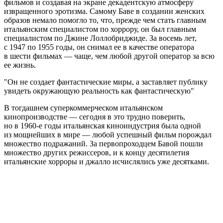
фильмов и создавая на экране декадентскую атмосферу
извращенного эротизма. Самому Баве в создании женских
образов немало помогло то, что, прежде чем стать главным
итальянским специалистом по хоррору, он был главным
специалистом по Джине Лоллобриджиде. За восемь лет,
с 1947 по 1955 годы, он снимал ее в качестве оператора
в шести фильмах — чаще, чем любой другой оператор за всю
ее жизнь.
Он не создает фантастические миры, а заставляет публику
увидеть окружающую реальность как фантастическую
В тогдашнем суперкоммерческом итальянском
кинопроизводстве — сегодня в это трудно поверить,
но в 1960-е годы итальянская киноиндустрия была одной
из мощнейших в мире — любой успешный фильм порождал
множество подражаний. За первопроходцем Бавой пошли
множество других режиссеров, и к концу десятилетия
итальянские хорроры и джалло исчислялись уже десятками.