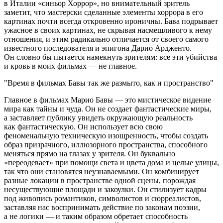
в Италии «синьор Хоррор», но внимательный зритель
заметит, что мастерски сделанные элементы хоррора в его
картинах почти всегда откровенно ироничны. Бава подрывает
ужасное в своих картинах, не скрывая насмешливого к нему
отношения, и этим радикально отличается от своего самого
известного последователя и эпигона Дарио Ардженто.
Он словно бы пытается намекнуть зрителям: все эти убийства
и кровь в моих фильмах — не главное.
Время в фильмах Бавы так же размыто, как и пространство
Главное в фильмах Марио Бавы — это мистическое видение
мира как тайны и чуда. Он не создает фантастические миры,
а заставляет публику увидеть окружающую реальность
как фантастическую. Он использует всю свою
феноменальную техническую изощренность, чтобы создать
образ призрачного, иллюзорного пространства, способного
меняться прямо на глазах у зрителя. Он буквально
«переодевает» при помощи света и цвета дома и целые улицы,
так что они становятся неузнаваемыми. Он комбинирует
разные локации в пространстве одной сцены, порождая
несуществующие площади и закоулки. Он стилизует кадры
под живопись романтиков, символистов и сюрреалистов,
заставляя нас воспринимать действие по законам поэзии,
а не логики — и таким образом обретает способность