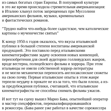
из самых богатых стран Европы. В популярной культуре
в это же время происходила стремительная американизация:
в Италию хлынул поток запрещенных при Муссолини
американских фильмов, музыки, криминальных
и фантастических романов.
Трудно найти что-нибудь более садистское, чем католические
картины о мученичестве святых
К концу 1950-х годов оказалось, что вкусы итальянской
публики в большой степени воспитаны американской
продукцией. Это поставило перед итальянскими
кинематографистами задачу освоения новых конвенций,
переизобретения для своей аудитории голливудских жанров,
вроде вестерна, полицейского фильма и хоррора. При этом
итальянцы не имели собственной хоррор-литературы
и не могли механически переносить англосаксонские сюжеты
на свою почву. Первые итальянские опыты в этом жанре
терпели неудачу в прокате не из-за того, что были плохи, а из-
за предубеждения публики, считавшей, что итальянские
кинематографисты не способны снимать фильмы ужасов.
И вот тут на сцену вышел Марио Бава, опытнейший оператор
и мастер спецэффектов, переквалифицировавшийся
в режиссера. (Бава ранее уже работал в качестве сорежиссера