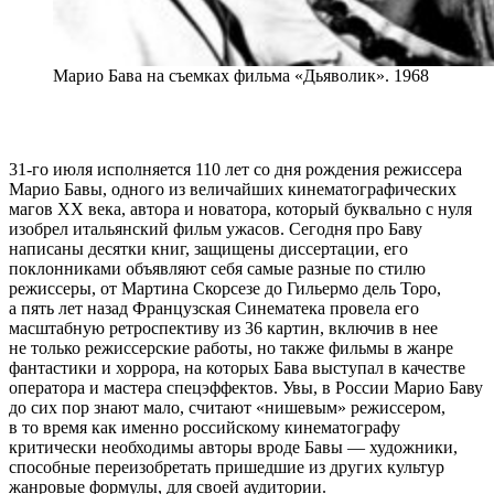
Марио Бава на съемках фильма «Дьяволик». 1968
31-го июля исполняется 110 лет со дня рождения режиссера
Марио Бавы, одного из величайших кинематографических
магов ХХ века, автора и новатора, который буквально с нуля
изобрел итальянский фильм ужасов. Сегодня про Баву
написаны десятки книг, защищены диссертации, его
поклонниками объявляют себя самые разные по стилю
режиссеры, от Мартина Скорсезе до Гильермо дель Торо,
а пять лет назад Французская Синематека провела его
масштабную ретроспективу из 36 картин, включив в нее
не только режиссерские работы, но также фильмы в жанре
фантастики и хоррора, на которых Бава выступал в качестве
оператора и мастера спецэффектов. Увы, в России Марио Баву
до сих пор знают мало, считают «нишевым» режиссером,
в то время как именно российскому кинематографу
критически необходимы авторы вроде Бавы — художники,
способные переизобретать пришедшие из других культур
жанровые формулы, для своей аудитории.