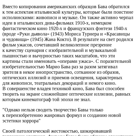
Вместо копирования американских образцов Бава обратился
к тем аспектам итальянской культуры, которые были поистине
исполинскими: живописи и музыке. Он также активно черпал
идеи в итальянских дива-фильмах 1910-х, немецком
фантастическом кино 1920-х и французских фэнтези 1940-х
(вроде «Руки дьявола» (1943) Мориса Турнера и «Красавицы
и чудовища» (1945) Жана Кокто). В результате на свет родился
фильм ужасов, сочетавший великолепное презрение
к качеству сценария с изобразительной и музыкальной
пышностью и вычурностью таких масштабов, что эти
картины стали именовать «операми ужаса». С поразительной
изобретательностью Марио Бава раз за разом затягивал
зрителя в некое инопространство, сотканное из образов,
оптических иллюзий и приемов освещения, характерных
для живописи, театральных декораций и немого кино.
В совершенстве владея техникой кино, Бава был способен
творить на экране сложнейшие оптические иллюзии, равных
которым кинематограф той эпохи не знал.
Однако нельзя сводить творчество Бавы только
к переизобретению жанровых формул и созданию новой
эстетики хоррора
Своей патологической жестокостью, шокировавшей