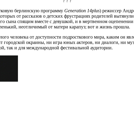
? ? ?
стковую берлинскую программу
Generation 14plus
) режиссер Андр
которых от рассказов о детских фрустрациях родителей вытянули
оего сына спящим вместе с девушкой, и в мертвенном оцепенении
аленький, неотличимый от матери карапуз; вот и жизнь прошла.
слого человека от доступности подросткового мира, каким он явл
ыт городской окраины, ни игра юных актеров, ни диалоги, ни му
ой, так и для международной фестивальной аудитории.