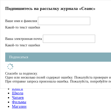
Главная
Подпишитесь на рассылку журнала «Сеанс»
О нас
Авторы
Ваше имя и фамилия
Магазин
Журнал
Какой-то текст ошибки
Книги
Спецпроекты
Ваша электронная почта
Школа
Устав
Какой-то текст ошибки
Отчетность
Фильмы
Подписаться
Имена
Тэги
искать
Спасибо за подписку.
Одно или несколько полей содержат ошибку. Пожалуйста проверьте и
О нас
При отправке запроса произошла ошибка. Пожалуйста, попробуйте п
Журнал
Книги
Школа
Чапаев
Фильмы
Магазин