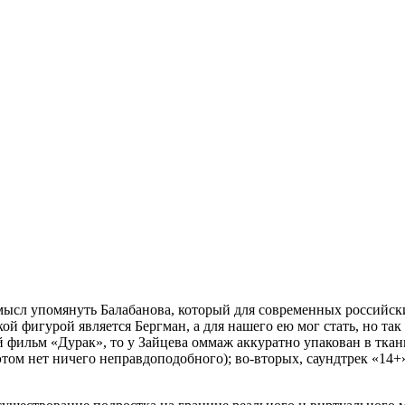
смысл упомянуть Балабанова, который для современных российск
кой фигурой является Бергман, а для нашего ею мог стать, но т
 фильм «Дурак», то у Зайцева оммаж аккуратно упакован в ткан
в этом нет ничего неправдоподобного); во-вторых, саундтрек «