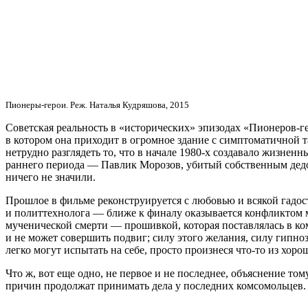
Пионеры-герои. Реж. Наталья Кудряшова, 2015
Советская реальность в «исторических» эпизодах «Пионеров-гер
в котором она приходит в огромное здание с симптоматичной т
нетрудно разглядеть то, что в начале 1980-х создавало жизн
раннего периода — Павлик Морозов, убитый собственным дедом
ничего не значили.
Прошлое в фильме реконструируется с любовью и всякой гадост
и политтехнолога — ближе к финалу оказывается конфликтом 
мученической смерти — прошивкой, которая поставлялась в ком
и не может совершить подвиг; cилу этого желания, силу гипн
легко могут испытать на себе, просто произнеся что-то из хор
Что ж, вот еще одно, не первое и не последнее, объяснение т
причин продолжат принимать дела у последних комсомольцев.