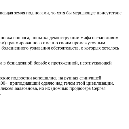
вердая земля под ногами, то хотя бы мерцающее присутствие
ановка вопроса, попытка деконструкции мифа о счастливом
 этом) травмированного именно своим промежуточным
 болезненного узнавания обстоятельств, о которых хотелось
а в безнадежной борьбе с протяженной, неотпускающей
етские подростки копошились на руинах сгинувшей
200», приподнявший одеяло над телом этой цивилизации,
лексея Балабанова, но их (помимо продюсера Сергея
.