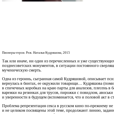
Пионеры-герои. Реж. Наталья Кудряшова, 2015
Так или иначе, ни один из перечисленных и уже существующих
позднесоветских монументов, в ситуации постоянного сверля
мученическую смерть.
Одна из героинь, сыгранная самой Кудряшовой, описывает псих
вернулась в бинтах, ее окружили товарищи… Кудряшова (помимо
в спичечных коробках на краю парты для анализов, плесень в 
варежки на резинках для трусов, пирожки с повидлом, авоськ
и уверенности в будущем (вспоминается, что и половой акт в с
Проблема репрезентация секса в русском кино по-прежнему не 
и не целиком посвящены этой теме, продолжают линию, заданн