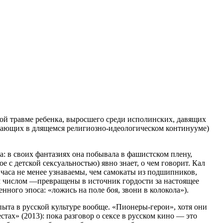
ной травме ребенка, выросшего среди исполинских, давящих
мающих в длящемся религиозно-идеологическом континууме)
а: в своих фантазиях она побывала в фашистском плену,
с детской сексуальностью) явно знает, о чем говорит. Кал
 часа не менее узнаваемы, чем самокаты из подшипников,
им числом —превращены в источник гордости за настоящее
нного эпоса: «ложись на поле боя, звони в колокола»).
пыта в русской культуре вообще. «Пионеры-герои», хотя они
х» (2013): пока разговор о сексе в русском кино — это