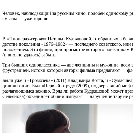
Человек, наблюдающий за русским кино, подобен одинокому ры
смысла — уже хорошо.
В «Пионерах-героях» Натальи Кудряшовой, отобранных в берл
детстве поколения «1976–1982» — последнего советского, или
положением. Это фильм, при просмотре которого ровесникам Куд
(и вполне удалось) забыть.
Три бывших одноклассника — две женщины и мужчина, всем за
фрустрацией, истоки которой авторы фильма предлагают — фле
Были уже и «Громозека» (2011) Владимира Котта, и «Сумасше
цивилизации. Был «Первый отряд» (2009), подвергавший миф о
разлагающимся заживо. Вряд ли работа Кудряшовой может прет
Сельянова) объединяет общий импульс — нарушение табу не ра