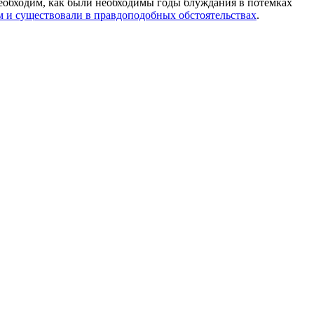
 необходим, как были необходимы годы блуждания в потемках
м и существовали в правдоподобных обстоятельствах
.