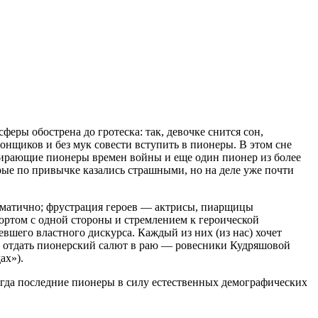
феры обострена до гротеска: так, девочке снится сон,
онщиков и без мук совести вступить в пионеры. В этом сне
умирающие пионеры времен войны и еще один пионер из более
рые по привычке казались страшными, но на деле уже почти
хематично; фрустрация героев — актрисы, пиарщицы
ртом с одной стороны и стремлением к героической
вшего властного дискурса. Каждый из них (из нас) хочет
га отдать пионерский салют в раю — ровесники Кудряшовой
ах»).
 когда последние пионеры в силу естественных демографических