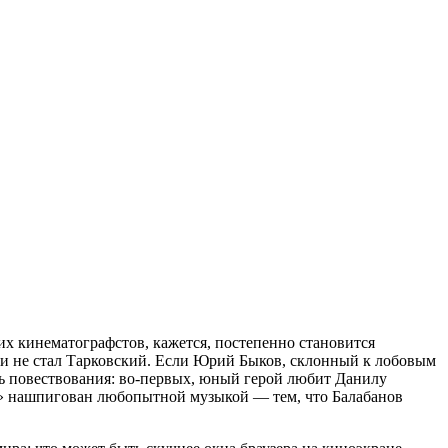
их кинематографстов, кажется, постепенно становится
ак и не стал Тарковский. Если Юрий Быков, склонный к лобовым
ь повествования: во-первых, юный герой любит Данилу
14+» нашпигован любопытной музыкой — тем, что Балабанов