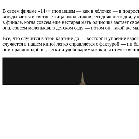
В своем фильме «14+» (попавшем — как в яблочко — в подро
вглядывается в светлые лица школьников сегодняшнего дня, у 
в финале, когда совсем еще нестарая мать-одиночка застает св
она, совсем маленькая, в детском саду — потом он, такой же м
Все, что случится в этой картине до — восторг и упоение взро
случается в нашем кино) легко справляется с фактурой — ни б
они правдоподобны, легки и удобоваримы как для отечественн