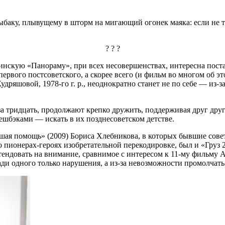
баку, плывущему в шторм на мигающий огонек маяка: если не т
? ? ?
инскую «Панораму», при всех несовершенствах, интересна пост
 первого постсоветского, а скорее всего (и фильм во многом об
ряшовой, 1978-го г. р., неоднократно станет не по себе — из-за
 тридцать, продолжают крепко дружить, поддерживая друг друг
шбэками — искать в их позднесоветском детстве.
дшая помощь» (2009) Бориса Хлебникова, в которых бывшие сов
 пионерах-героях изобретательной перекодировке, был и «Груз 
ендовать на внимание, сравнимое с интересом к 11-му фильму А
ди одного только нарушения, а из-за невозможности промолчать