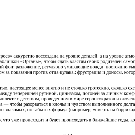
оев» аккуратно воссоздана на уровне деталей, а на уровне атмос
абличкой «Органы», чтобы сдать властям своих родителей-самог
енный фон: разложение, регулярно умирающие вожди, постоянно 
 за показания против отца-кулака.; фрустрация и доносы, кото
ью, настоящее менее внятно и не столько гротескно, сколько с
между теперешней рутиной, цинизмом, погоней за личным комфо
плекте с детством, проведенном в мире геронтократов и окочене
оза — чтобы разорваться в клочья и чувством выполненного дол
ошо знакомых, но забытых формул (например, «смерть на баррикад
ому, что уже происходит и будет происходить в ближайшие годы,