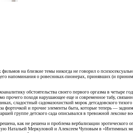
 фильмов на близкие темы никогда не говорил о психосексуаль
щего напоминания о ровесниках-пионерах, принявших (и прини
оаналитику обстоятельства своего первого оргазма в четыре год
 прочего походя нарушающее еще и современное табу, связанное 
банках, сладостный садомазохисткий морок детсадовского тихого
и за форточкой и прочие элементы быта, которые теперь — задн
таршей группе детского сада описывался в тревожной лексике вое
решена, как не решена и проблема вербализации эротического о
ую Натальей Меркуловой и Алексеем Чуповым в «Интимных места