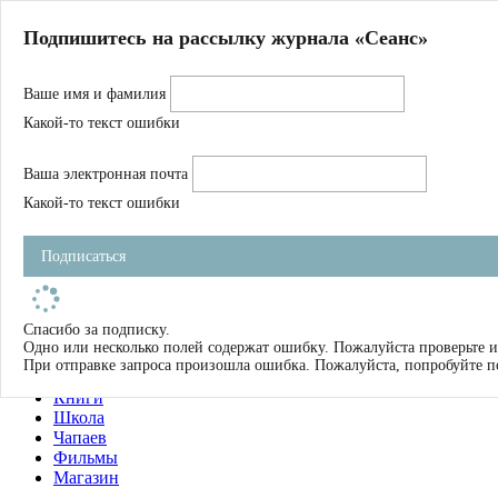
Главная
Подпишитесь на рассылку журнала «Сеанс»
О нас
Авторы
Ваше имя и фамилия
Магазин
Журнал
Какой-то текст ошибки
Книги
Спецпроекты
Ваша электронная почта
Школа
Устав
Какой-то текст ошибки
Отчетность
Фильмы
Подписаться
Имена
Тэги
искать
Спасибо за подписку.
Одно или несколько полей содержат ошибку. Пожалуйста проверьте и
О нас
При отправке запроса произошла ошибка. Пожалуйста, попробуйте п
Журнал
Книги
Школа
Чапаев
Фильмы
Магазин