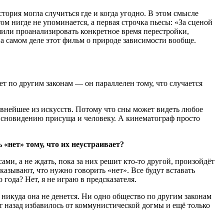
тория могла случиться где и когда угодно. В этом смысле
м нигде не упоминается, а первая строчка пьесы: «За сценой
шили проанализировать конкретное время перестройки,
а самом деле этот фильм о природе зависимости вообще.
 по другим законам — он параллелен тому, что случается
евнейшее из искусств. Потому что сны может видеть любое
 сновидению присуща и человеку. А кинематограф просто
 «нет» тому, что их неустраивает?
ами, а не ждать, пока за них решит
кто-то
другой, произойдёт
азывают, что нужно говорить «нет». Все будут вставать
о
года? Нет, я не играю в предсказателя.
 никуда она не денется. Ни одно общество по другим законам
т назад избавилось от коммунистической догмы и ещё только