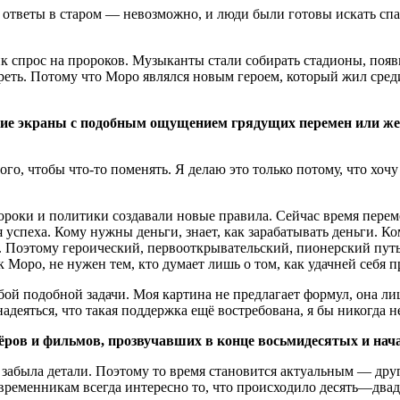
ти ответы в старом — невозможно, и люди были готовы искать сп
зник спрос на пророков. Музыканты стали собирать стадионы, по
реть. Потому что Моро являлся новым героем, который жил среди
е экраны с подобным ощущением грядущих перемен или же р
того, чтобы
что-то
поменять. Я делаю это только потому, что хочу
роки и политики создавали новые правила. Сейчас время переме
спеха. Кому нужны деньги, знает, как зарабатывать деньги. Кому
. Поэтому героический, первооткрывательский, пионерский путь
к Моро, не нужен тем, кто думает лишь о том, как удачней себя п
бой подобной задачи. Моя картина не предлагает формул, она лиш
деяться, что такая поддержка ещё востребована, я бы никогда н
ов и фильмов, прозвучавших в конце восьмидесятых и нача
абыла детали. Поэтому то время становится актуальным — друго
еменникам всегда интересно то, что происходило десять—двадц