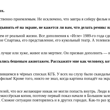
ох.
твенно приемлемым. Не исключено, что завтра я соберу фильм на
дъявить её на экране, не кажется ли вам, что делать ремикс
ем от реальной жизни. Все дополнения к «Игле»
1989-го
года сд
ие Спартака, его представление, его кукольный театр. А телев
ь лучше или хуже, живее или мертвее. Он призван дополнить — 
ись бешеным ажиотажем. Расскажите мне как человеку, кото
ившемся в чёрных списках КГБ. У всех на слуху были скандаль
ильм! Кроме того, никто не знал, когда картина попадёт на эк
телей, что все желающие никак не могли попасть внутрь. Люди в
режиссёрская копия, поэтому первый показ начали в Большом за
. Схожие ситуации повторялись и в других городах.
Как-то
раз з