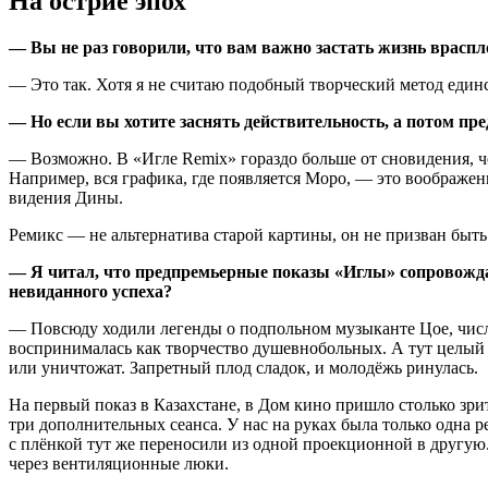
На острие эпох
— Вы не раз говорили, что вам важно застать жизнь враспл
— Это так. Хотя я не считаю подобный творческий метод единс
— Но если вы хотите заснять действительность, а потом пре
— Возможно. В «Игле Remix» гораздо больше от сновидения, ч
Например, вся графика, где появляется Моро, — это воображен
видения Дины.
Ремикс — не альтернатива старой картины, он не призван быт
— Я читал, что предпремьерные показы «Иглы» сопровождал
невиданного успеха?
— Повсюду ходили легенды о подпольном музыканте Цое, числ
воспринималась как творчество душевнобольных. А тут целый ф
или уничтожат. Запретный плод сладок, и молодёжь ринулась.
На первый показ в Казахстане, в Дом кино пришло столько зри
три дополнительных сеанса. У нас на руках была только одна 
с плёнкой тут же переносили из одной проекционной в другую
через вентиляционные люки.