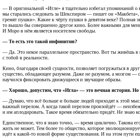
— В оригинальной «Игле» я тщательно избегал упоминаний о вр
мы старались следовать за Шекспиром — пишет он «Макбета», и
гремят пушки». Какие к чёрту пушки в девятом веке? Полная 
то вышло бы совершенно другое кино. Более важными для меня
И Моро в нём является носителем свободы.
— То есть это такой инфинитив?
— Да. Это некое параллельное пространство. Вот ты живёшь в
с тобой в реальности.
Кино, благодаря своей сущности, позволяет погружаться в дру
существо, обладающее разумом. Даже не разумом, а мозгом — 
научился фиксировать движущиеся и звучащие образы.
— Хорошо, допустим, что «Игла» — это вечная история. Но 
— Думаю, что всё больше и больше людей приходят к этой мысл
важный перелом. А когда такой перелом произойдёт — неизбежн
и им аплодировать. Такое время обязательно придёт. Не знаю к
Единственное, что я знаю точно, — время циклично. Такова его
жить не может. Тем более то общество, которое эволюционируе
идёт к
какой-то
новой форме существования. И на этом пути ещё