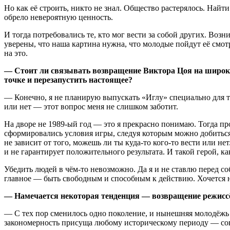
Но как её строить, никто не знал. Общество растерялось. Най
обрело невероятную ценность.
И тогда потребовались те, кто мог вести за собой других. Во
уверены, что наша картина нужна, что молодые пойдут её смот
на это.
— Стоит ли связывать возвращение Виктора Цоя на широки
точке и перезапустить настоящее?
— Конечно, я не планирую выпускать «Иглу» специально для 
или нет — этот вопрос меня не слишком заботит.
На дворе не
1989-ый
год — это я прекрасно понимаю. Тогда про
сформировались условия игры, следуя которым можно добиться у
не зависит от того, можешь ли ты
куда-то
кого-то
вести или нет
и не гарантирует положительного результата. И такой герой, ка
Убедить людей в
чём-то
невозможно. Да я и не ставлю перед со
главное — быть свободным и способным к действию. Хочется на
— Намечается некоторая тенденция — возвращение режиссёр
— С тех пор сменилось одно поколение, и нынешняя молодёжь з
закономерность присуща любому историческому периоду — совр