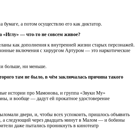
 бумаге, а потом осуществлю его как диктатор.
 на «Иглу» —
что-то
не совсем живое?
еланы как дополнения к внутренней жизни старых персонажей.
изионные включения с хирургом Артуром — это наркотические
ни больше, ни меньше.
рого там не было, в чём заключалась причина такого
ные истории про Мамонова, и группа «Звуки Му»
раны, и вообще — дадут ей прокатное удостоверение
ыломали двери, и, чтобы всех успокоить, пришлось объявить
ле, а следующий через двадцать минут в Малом — и бобины
рители даже пытались проникнуть в кинотеатр