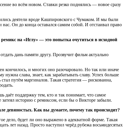
асение во всём новом. Ставки резко поднялись — новое сразу
явились деятели вроде Кашпировского с Чумаком. И мы были
 нас. Он до конца оставался самим собой. И отстаивал право
емикс на «Иглу» — это попытка очутиться в исходной
 отдать дань памяти другу. Прозвучит фильм актуально
н кончилось, и многих оно разочаровало. Но так или иначе
 нужна слава, знает, как зарабатывать славу. Успех больше
 стал путём маргиналов. Такая стратегия — рискованна,
родать.
ь даёт поддержку тем, кто и так понимает, что самое
е затеял историю с ремиксом, если бы о Викторе забыли.
ле девяностых. Как вы думаете, почему так происходит?
е дело, будет ли оно выражено в адекватной форме. Такая
ать лет назад. Просто наступил черёд рубежа восьмидесятых