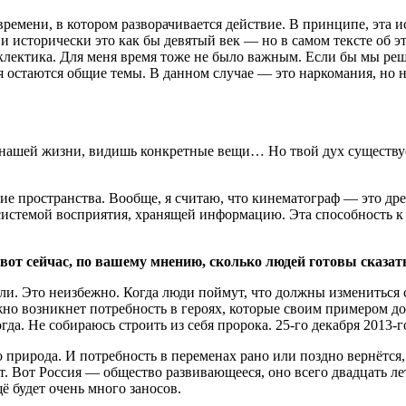
емени, в котором разворачивается действие. В принципе, эта ис
 исторически это как бы девятый век — но в самом тексте об это
эклектика. Для меня время тоже не было важным. Если бы мы ре
 остаются общие темы. В данном случае — это наркомания, но н
 нашей жизни, видишь конкретные вещи… Но твой дух существует
гие пространства. Вообще, я считаю, что кинематограф — это др
системой восприятия, хранящей информацию. Эта способность к
вот сейчас, по вашему мнению, сколько людей готовы сказать
и. Это неизбежно. Когда люди поймут, что должны измениться с
о возникнет потребность в героях, которые своим примером док
огда. Не собираюсь строить из себя пророка.
25-го
декабря
2013-г
 природа. И потребность в переменах рано или поздно вернётся,
т. Вот Россия — общество развивающееся, оно всего двадцать ле
 будет очень много заносов.