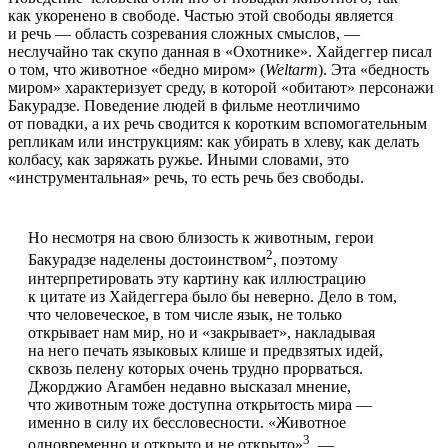
как укоренено в свободе. Частью этой свободы является
и речь — область созревания сложных смыслов, —
неслучайно так скупо данная в «Охотнике». Хайдеггер писал
о том, что животное «бедно миром» (
Weltarm
). Эта «бедность
миром» характеризует среду, в которой «обитают» персонажи
Бакурадзе. Поведение людей в фильме неотличимо
от повадки, а их речь сводится к коротким вспомогательным
репликам или инструкциям: как убирать в хлеву, как делать
колбасу, как заряжать ружье. Иными словами, это
«инструментальная» речь, то есть речь без свободы.
Но несмотря на свою близость к животным, герои
2
Бакурадзе наделены достоинством
, поэтому
интерпретировать эту картину как иллюстрацию
к цитате из Хайдеггера было бы неверно. Дело в том,
что человеческое, в том числе язык, не только
открывает нам мир, но и «закрывает», накладывая
на него печать языковых клише и предвзятых идей,
сквозь пелену которых очень трудно прорваться.
Джорджио Агамбен недавно высказал мнение,
что животным тоже доступна открытость мира —
именно в силу их бессловесности. «Животное
3
одновременно и открыто и не открыто»
, —