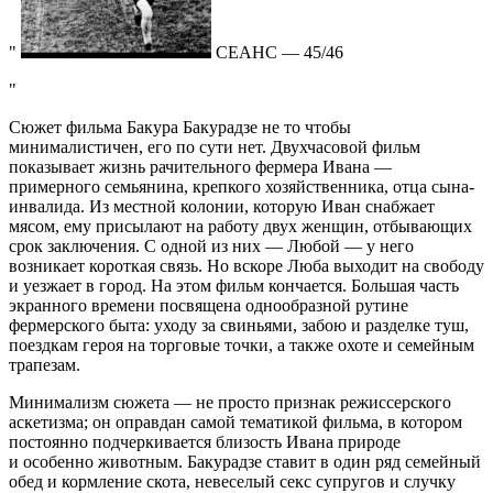
СЕАНС — 45/46
Сюжет фильма Бакура Бакурадзе не то чтобы
минималистичен, его по сути нет. Двухчасовой фильм
показывает жизнь рачительного фермера Ивана —
примерного семьянина, крепкого хозяйственника, отца сына-
инвалида. Из местной колонии, которую Иван снабжает
мясом, ему присылают на работу двух женщин, отбывающих
срок заключения. С одной из них — Любой — у него
возникает короткая связь. Но вскоре Люба выходит на свободу
и уезжает в город. На этом фильм кончается. Большая часть
экранного времени посвящена однообразной рутине
фермерского быта: уходу за свиньями, забою и разделке туш,
поездкам героя на торговые точки, а также охоте и семейным
трапезам.
Минимализм сюжета — не просто признак режиссерского
аскетизма; он оправдан самой тематикой фильма, в котором
постоянно подчеркивается близость Ивана природе
и особенно животным. Бакурадзе ставит в один ряд семейный
обед и кормление скота, невеселый секс супругов и случку