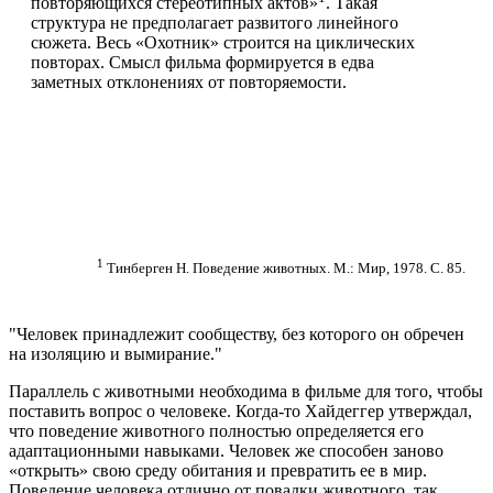
повторяющихся стереотипных актов»
. Такая
структура не предполагает развитого линейного
сюжета. Весь «Охотник» строится на циклических
повторах. Смысл фильма формируется в едва
заметных отклонениях от повторяемости.
1
Тинберген Н. Поведение животных. М.: Мир, 1978. С. 85.
Человек принадлежит сообществу, без которого он обречен
на изоляцию и вымирание.
Параллель с животными необходима в фильме для того, чтобы
поставить вопрос о человеке. Когда-то Хайдеггер утверждал,
что поведение животного полностью определяется его
адаптационными навыками. Человек же способен заново
«открыть» свою среду обитания и превратить ее в мир.
Поведение человека отлично от повадки животного, так