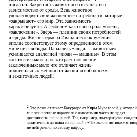
писал он. Закрытость животного связана с его
зависимостью от среды. Ведь животное
удовлетворяет свои жизненные потребности, которые
«закрывают» его мир. Эта зависимость
характеризуется Агамбеном как своего рода «плен»,
«заключение». Зверь — пленник своих потребностей
и среды. Жизнь фермера Ивана и его окружения
вполне соответствует этому определению: в этом
мире нет свободы. Параллель «люди — животные»
усиливается аналогией «люди — машины». В этом
контексте важную роль играет появление
заключенных: мало что отличает жизнь
подневольных женщин от жизни «свободных»
и зажиточных людей.
2
Это резко отличает Бакурадзе от Киры Муратовой, у которой
многочисленные параллели с животными часто не щадят
достоинства персонажей. Так, например, подчеркнутое сходст
зажиточного хозяина со свиньей в «Чеховских мотивах» отнюд
не нейтрально по своему пафосу.