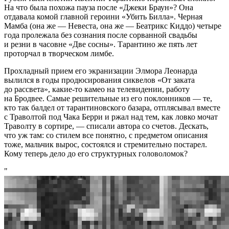
На что была похожа пауза после «Джеки Браун»? Она
отдавала комой главной героини «Убить Билла». Черная
Мамба (она же — Невеста, она же — Беатрикс Киддо) четыре
года пролежала без сознания после сорванной свадьбы
и резни в часовне «Две сосны». Тарантино же пять лет
проторчал в творческом лимбе.
Прохладный прием его экранизации Элмора Леонарда
вылился в годы продюсирования сиквелов «От заката
до рассвета», какие-то камео на телевидении, работу
на Бродвее. Самые решительные из его поклонников — те,
кто так балдел от тарантиновского базара, отплясывал вместе
с Траволтой под Чака Берри и ржал над тем, как ловко мочат
Траволту в сортире, — списали автора со счетов. Дескать,
что уж там: со стилем все понятно, с предметом описания
тоже, мальчик вырос, состоялся и стремительно постарел.
Кому теперь дело до его структурных головоломок?