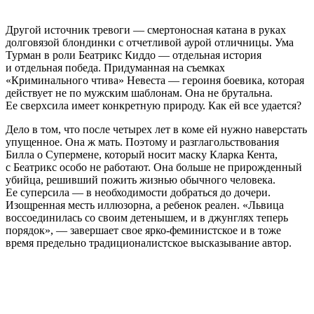
Другой источник тревоги — смертоносная катана в руках
долговязой блондинки с отчетливой аурой отличницы. Ума
Турман в роли Беатрикс Киддо — отдельная история
и отдельная победа. Придуманная на съемках
«Криминального чтива» Невеста — героиня боевика, которая
действует не по мужским шаблонам. Она не брутальна.
Ее сверхсила имеет конкретную природу. Как ей все удается?
Дело в том, что после четырех лет в коме ей нужно наверстать
упущенное. Она ж мать. Поэтому и разглагольствования
Билла о Супермене, который носит маску Кларка Кента,
с Беатрикс особо не работают. Она больше не прирожденный
убийца, решивший пожить жизнью обычного человека.
Ее суперсила — в необходимости добраться до дочери.
Изощренная месть иллюзорна, а ребенок реален. «Львица
воссоединилась со своим детенышем, и в джунглях теперь
порядок», — завершает свое ярко-феминистское и в тоже
время предельно традиционалистское высказывание автор.