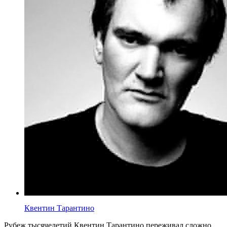
Квентин Тарантино
Рубеж тысячелетий Квентин Тарантино переживал сложно.