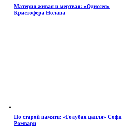
Материя живая и мертвая: «Одиссея»
Кристофера Нолана
По старой памяти: «Голубая цапля» Софи
Ромвари