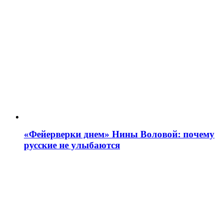
«Фейерверки днем» Нины Воловой: почему
русские не улыбаются