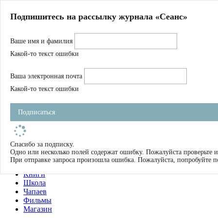
Главная
Подпишитесь на рассылку журнала «Сеанс»
О нас
Авторы
Ваше имя и фамилия
Магазин
Журнал
Какой-то текст ошибки
Книги
Спецпроекты
Ваша электронная почта
Школа
Устав
Какой-то текст ошибки
Отчетность
Фильмы
Подписаться
Имена
Тэги
искать
Спасибо за подписку.
Одно или несколько полей содержат ошибку. Пожалуйста проверьте и
О нас
При отправке запроса произошла ошибка. Пожалуйста, попробуйте п
Журнал
Книги
Школа
Чапаев
Фильмы
Магазин