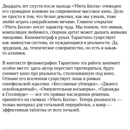
Двадцать лет спустя после выхода «Убить Билла» очевидно
его громадное влияние на современное массовое кино. Дело
не просто в том, что белые девочки, как мы узнали, тоже
любят играть самурайскими мечами. Главное открытие
«Убить Билла» носит характер чуда. Мы поняли, что оммаж,
компиляция любимого, сборник цитат может дышать живыми
эмоциями. Кинематограф в руках Тарантино существует
как замкнутая система, не нуждающаяся в реальности. Да,
эрудиция, да, техническое совершенство, но есть и какая-
то алхимия.
В контексте фильмографии Тарантино эта работа занимает
особое место: здесь автор перестает притворяться, будто
снимает кино про реальность, стилизованную под кино.
Отныне его вселенная существует лишь в рамках
синефильской идиллии. «Бесславные ублюдки», «Джанго
освобожденный», «Омерзительная восьмерка», «Однажды
в Голливуде» — все это прямые наследники решения,
принятого на съемках «Убить Билла». Теперь реальность —
только материал для тотальной переработки, а жанр —
эффективная таблетка от всех печалей.