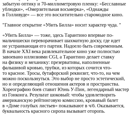
забытую оптику и 70-миллиметровую пленку: «Бесславные
ублюдки», «Омерзительная восьмерка», «Однажды
в Голливуде» — все это восхитительно старомодное кино.
Главное открытие «Убить Билла» носит характер чуда.
«Убить Билла» — тоже, здесь Тарантино впервые по-
мальчишески переворачивает шахматную доску, где идет
не устраивающая его партия. Надоело быть современным.
В начале XXI века развлекательное кино уже полностью
завоевано иллюзиями CGI, а Тарантино делает ставку
на физику и механику: презервативы, наполненные
фальшивой кровью, трубки, из которых сочится что-
то красное. Тросы, бутафорский реквизит, что-то, на чем
можно поскользнуться. Это выбор не просто эстетический,
но и определяющий отношения актеров и пространства.
Хореографию боев ставит Юэнь У-Пин, легендарный мастер
из Гонконга. Результат шоковый: чтобы удовлетворить
американскую рейтинговую комиссию, кровавый балет
в «Доме голубых листьев» показывают в ч/б. Оказывается,
буквальность красного сиропа вызывает оторопь.