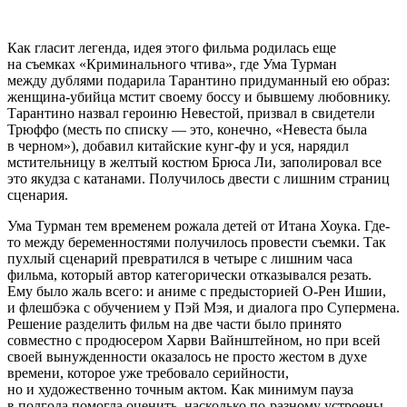
Как гласит легенда, идея этого фильма родилась еще
на съемках «Криминального чтива», где Ума Турман
между дублями подарила Тарантино придуманный ею образ:
женщина-убийца мстит своему боссу и бывшему любовнику.
Тарантино назвал героиню Невестой, призвал в свидетели
Трюффо (месть по списку — это, конечно, «Невеста была
в черном»), добавил китайские кунг-фу и уся, нарядил
мстительницу в желтый костюм Брюса Ли, заполировал все
это якудза с катанами. Получилось двести с лишним страниц
сценария.
Ума Турман тем временем рожала детей от Итана Хоука. Где-
то между беременностями получилось провести съемки. Так
пухлый сценарий превратился в четыре с лишним часа
фильма, который автор категорически отказывался резать.
Ему было жаль всего: и аниме с предысторией О-Рен Ишии,
и флешбэка с обучением у Пэй Мэя, и диалога про Супермена.
Решение разделить фильм на две части было принято
совместно с продюсером Харви Вайнштейном, но при всей
своей вынужденности оказалось не просто жестом в духе
времени, которое уже требовало серийности,
но и художественно точным актом. Как минимум пауза
в полгода помогла оценить, насколько по-разному устроены