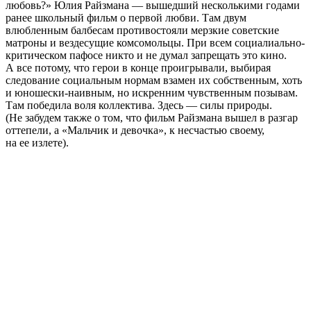
любовь?» Юлия Райзмана — вышедший несколькими годами
ранее школьный фильм о первой любви. Там двум
влюбленным балбесам противостояли мерзкие советские
матроны и вездесущие комсомольцы. При всем социалиально-
критическом пафосе никто и не думал запрещать это кино.
А все потому, что герои в конце проигрывали, выбирая
следование социальным нормам взамен их собственным, хоть
и юношески-наивным, но искренним чувственным позывам.
Там победила воля коллектива. Здесь — силы природы.
(Не забудем также о том, что фильм Райзмана вышел в разгар
оттепели, а «Мальчик и девочка», к несчастью своему,
на ее излете).