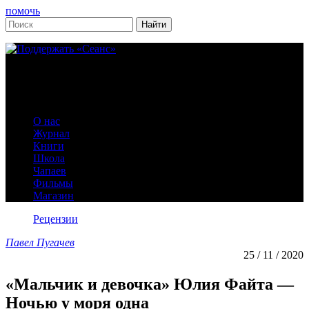
помочь
О нас
Журнал
Книги
Школа
Чапаев
Фильмы
Магазин
Рецензии
Павел Пугачев
25 / 11 / 2020
«Мальчик и девочка» Юлия Файта —
Ночью у моря одна