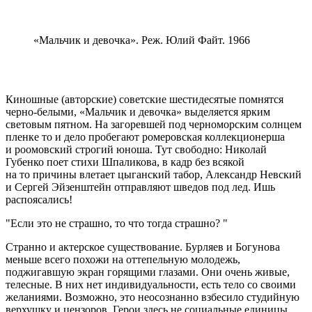
«Мальчик и девочка». Реж. Юлий Файт. 1966
Киношные (авторские) советские шестидесятые помнятся
черно-белыми, «Мальчик и девочка» выделяется ярким
световым пятном. На загоревшей под черноморским солнцем
пленке то и дело пробегают ромеровская коллекционерша
и роомовский строгий юноша. Тут свободно: Николай
Губенко поет стихи Шпаликова, в кадр без всякой
на то причины влетает цыганский табор, Александр Невский
и Сергей Эйзенштейн отправляют шведов под лед. Ишь
распоясались!
Если это не страшно, то что тогда страшно?
Странно и актерское существование. Бурляев и Богунова
меньше всего похожи на оттепельную молодежь,
поджигавшую экран горящими глазами. Они очень живые,
телесные. В них нет индивидуальности, есть тело со своими
желаниями. Возможно, это неосознанно взбесило студийную
верхушку и цензоров. Герои здесь не социальные единицы,