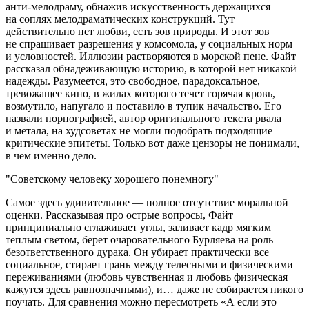
анти-мелодраму, обнажив искусственность держащихся
на соплях мелодраматических конструкций. Тут
действительно нет любви, есть зов природы. И этот зов
не спрашивает разрешения у комсомола, у социальных норм
и условностей. Иллюзии растворяются в морской пене. Файт
рассказал обнадеживающую историю, в которой нет никакой
надежды. Разумеется, это свободное, парадоксальное,
тревожащее кино, в жилах которого течет горячая кровь,
возмутило, напугало и поставило в тупик начальство. Его
назвали порнографией, автор оригинального текста рвала
и метала, на худсоветах не могли подобрать подходящие
критические эпитеты. Только вот даже цензоры не понимали,
в чем именно дело.
Советскому человеку хорошего понемногу
Самое здесь удивительное — полное отсутствие моральной
оценки. Рассказывая про острые вопросы, Файт
принципиально сглаживает углы, заливает кадр мягким
теплым светом, берет очаровательного Бурляева на роль
безответственного дурака. Он убирает практически все
социальное, стирает грань между телесными и физическими
переживаниями (любовь чувственная и любовь физическая
кажутся здесь равнозначными), и… даже не собирается никого
поучать. Для сравнения можно пересмотреть «А если это