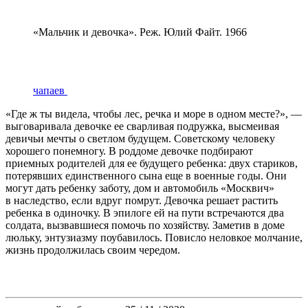
«Мальчик и девочка». Реж. Юлий Файт. 1966
чапаев
«Где ж ты видела, чтобы лес, речка и море в одном месте?», —
выговаривала девочке ее сварливая подружка, высмеивая
девичьи мечты о светлом будущем. Советскому человеку
хорошего понемногу. В роддоме девочке подбирают
приемных родителей для ее будущего ребенка: двух стариков,
потерявших единственного сына еще в военные годы. Они
могут дать ребенку заботу, дом и автомобиль «Москвич»
в наследство, если вдруг помрут. Девочка решает растить
ребенка в одиночку. В эпилоге ей на пути встречаются два
солдата, вызвавшиеся помочь по хозяйству. Заметив в доме
люльку, энтузиазму поубавилось. Повисло неловкое молчание,
жизнь продолжилась своим чередом.