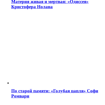
Материя живая и мертвая: «Одиссея»
Кристофера Нолана
По старой памяти: «Голубая цапля» Софи
Ромвари