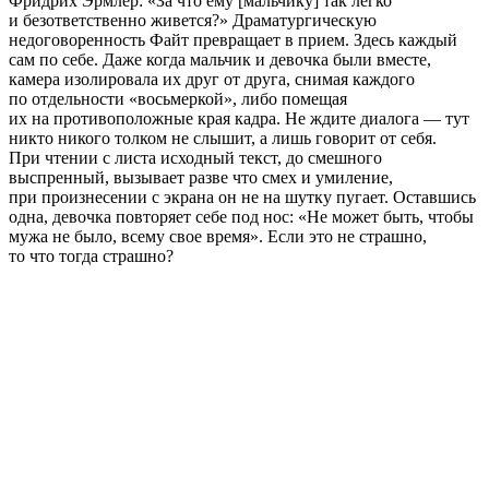
Фридрих Эрмлер: «За что ему [мальчику] так легко
и безответственно живется?» Драматургическую
недоговоренность Файт превращает в прием. Здесь каждый
сам по себе. Даже когда мальчик и девочка были вместе,
камера изолировала их друг от друга, снимая каждого
по отдельности «восьмеркой», либо помещая
их на противоположные края кадра. Не ждите диалога — тут
никто никого толком не слышит, а лишь говорит от себя.
При чтении с листа исходный текст, до смешного
выспренный, вызывает разве что смех и умиление,
при произнесении с экрана он не на шутку пугает. Оставшись
одна, девочка повторяет себе под нос: «Не может быть, чтобы
мужа не было, всему свое время». Если это не страшно,
то что тогда страшно?