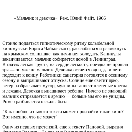
«Мальчик и девочка». Реж. Юлий Файт. 1966
Стоило поддаться гипнотическому ритму колыбельной
киномузыки Бориса Чайковского, расслабиться и размякнуть
на крымском солнышке, как начинает холодать. Каникулы
заканчиваются, мальчик собирается домой в Ленинград.
В глазах легкая грусть, на сердце легкость, поездка не прошла
зря — он уже не мальчик. Девочка остается одна, да и лето
подходит к концу. Работники санатория готовятся к осеннему
сезону и выпрашивают отпуска. Солнце еще светит ярко,
ветер разбрасывает мусор, мужчины заносят плетеные кресла
и лежаки. Девочка вынашивает ребенка. Ничего не знающий
мальчик отправляется в армию — больше мы его не увидим.
Ромер разбивается о скалы быта.
Как вообще из такого текста может произойти такое кино?
Вот именно, что не может
Одну из первых претензий, еще к тексту Пановой, выразил