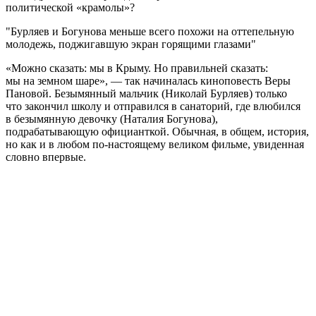
политической «крамолы»?
Бурляев и Богунова меньше всего похожи на оттепельную
молодежь, поджигавшую экран горящими глазами
«Можно сказать: мы в Крыму. Но правильней сказать:
мы на земном шаре», — так начиналась киноповесть Веры
Пановой. Безымянный мальчик (Николай Бурляев) только
что закончил школу и отправился в санаторий, где влюбился
в безымянную девочку (Наталия Богунова),
подрабатывающую официанткой. Обычная, в общем, история,
но как и в любом по-настоящему великом фильме, увиденная
словно впервые.