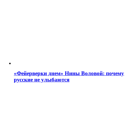
«Фейерверки днем» Нины Воловой: почему
русские не улыбаются