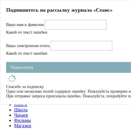
Главная
Подпишитесь на рассылку журнала «Сеанс»
О нас
Авторы
Ваше имя и фамилия
Магазин
Журнал
Какой-то текст ошибки
Книги
Спецпроекты
Ваша электронная почта
Школа
Устав
Какой-то текст ошибки
Отчетность
Фильмы
Подписаться
Имена
Тэги
искать
Спасибо за подписку.
Одно или несколько полей содержат ошибку. Пожалуйста проверьте и
О нас
При отправке запроса произошла ошибка. Пожалуйста, попробуйте п
Журнал
Книги
Школа
Чапаев
Фильмы
Магазин