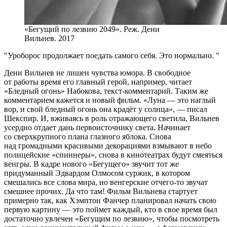
«Бегущий по лезвию 2049». Реж. Дени
Вильнев. 2017
Уроборос продолжает поедать самого себя. Это нормально.
Дени Вильнев не лишен чувства юмора. В свободное
от работы время его главный герой, например, читает
«Бледный огонь» Набокова, текст-комментарий. Таким же
комментарием кажется и новый фильм. «Луна — это наглый
вор, и свой бледный огонь она крадёт у солнца», — писал
Шекспир. И, вживаясь в роль отражающего светила, Вильнев
усердно отдает дань первоисточнику света. Начинает
со сверхкрупного плана глазного яблока. Снова
над громадными красивыми декорациями взмывают в небо
полицейские «спиннеры», снова в кинотеатрах будут смеяться
венгры. В кадре нового «Бегущего» звучит тот же
придуманный Эдвардом Олмосом суржик, в котором
смешались все слова мира, но венгерские отчего-то звучат
смешнее прочих. Да что там! Фильм Вильнева стартует
примерно так, как Хэмптон Фанчер планировал начать свою
первую картину — это поймет каждый, кто в свое время был
достаточно увлечен «Бегущим по лезвию», чтобы посмотреть