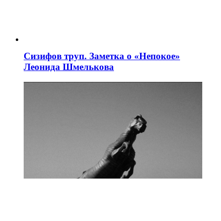
Сизифов труп. Заметка о «Непокое»
Леонида Шмелькова