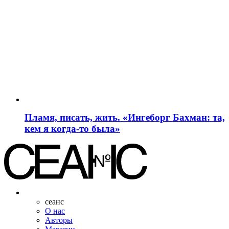
Пламя, писать, жить. «Ингеборг Бахман: та,
кем я когда-то была»
сеанс
О нас
Авторы