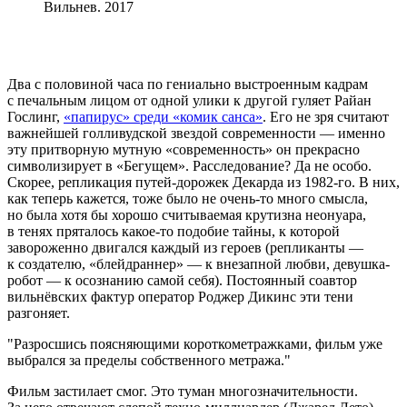
Вильнев. 2017
Два с половиной часа по гениально выстроенным кадрам
с печальным лицом от одной улики к другой гуляет Райан
Гослинг,
«папирус» среди «комик санса»
. Его не зря считают
важнейшей голливудской звездой современности — именно
эту притворную мутную «современность» он прекрасно
символизирует в «Бегущем». Расследование? Да не особо.
Скорее, репликация путей-дорожек Декарда из 1982-го. В них,
как теперь кажется, тоже было не очень-то много смысла,
но была хотя бы хорошо считываемая крутизна неонуара,
в тенях пряталось какое-то подобие тайны, к которой
завороженно двигался каждый из героев (репликанты —
к создателю, «блейдраннер» — к внезапной любви, девушка-
робот — к осознанию самой себя). Постоянный соавтор
вильнёвских фактур оператор Роджер Дикинс эти тени
разгоняет.
Разросшись поясняющими короткометражками, фильм уже
выбрался за пределы собственного метража.
Фильм застилает смог. Это туман многозначительности.