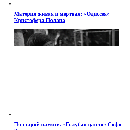
Материя живая и мертвая: «Одиссея»
Кристофера Нолана
По старой памяти: «Голубая цапля» Софи