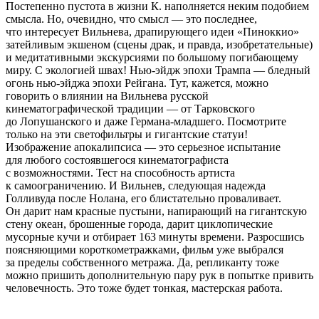
Постепенно пустота в жизни К. наполняется неким подобием
смысла. Но, очевидно, что смысл — это последнее,
что интересует Вильнева, драпирующего идеи «Пиноккио»
затейливым экшеном (сцены драк, и правда, изобретательные)
и медитативными экскурсиями по большому погибающему
миру. С экологией швах! Нью-эйдж эпохи Трампа — бледный
огонь нью-эйджа эпохи Рейгана. Тут, кажется, можно
говорить о влиянии на Вильнева русской
кинематографической традиции — от Тарковского
до Лопушанского и даже Германа-младшего. Посмотрите
только на эти светофильтры и гигантские статуи!
Изображение апокалипсиса — это серьезное испытание
для любого состоявшегося кинематографиста
с возможностями. Тест на способность артиста
к самоограничению. И Вильнев, следующая надежда
Голливуда после Нолана, его блистательно проваливает.
Он дарит нам красные пустыни, напирающий на гигантскую
стену океан, брошенные города, дарит циклопические
мусорные кучи и отбирает 163 минуты времени. Разросшись
поясняющими короткометражками, фильм уже выбрался
за пределы собственного метража. Да, репликанту тоже
можно пришить дополнительную пару рук в попытке привить
человечность. Это тоже будет тонкая, мастерская работа.