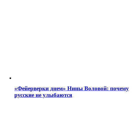
«Фейерверки днем» Нины Воловой: почему
русские не улыбаются