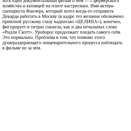
хоть один документальный фильм о нем — с фермерского
хозяйства и кипящей на плите кастрюльки. Имя актера-
сценариста Фанчера, который хотел когда-то отправить
Декарда работать в Москву (в кадре это желание обозначено
приятной русскому глазу надписью «ЦЕЛИНА»), конечно,
фигурирует в титрах сиквела, как и два печальных слова
«Ридли Скотт». Уроборос продолжает поедать самого себя.
Это нормально. Проблема в том, что помимо этого
душераздирающего пищеварительного процесса наблюдать
в фильме не за чем.