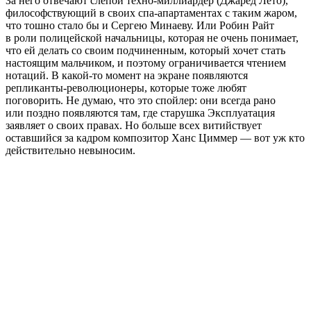
За него отвечают слепой техно-миллиардер (Джаред Лето),
философствующий в своих спа-апартаментах с таким жаром,
что тошно стало бы и Сергею Минаеву. Или Робин Райт
в роли полицейской начальницы, которая не очень понимает,
что ей делать со своим подчиненным, который хочет стать
настоящим мальчиком, и поэтому ограничивается чтением
нотаций. В какой-то момент на экране появляются
репликанты-революционеры, которые тоже любят
поговорить. Не думаю, что это спойлер: они всегда рано
или поздно появляются там, где старушка Эксплуатация
заявляет о своих правах. Но больше всех витийствует
оставшийся за кадром композитор Ханс Циммер — вот уж кто
действительно невыносим.