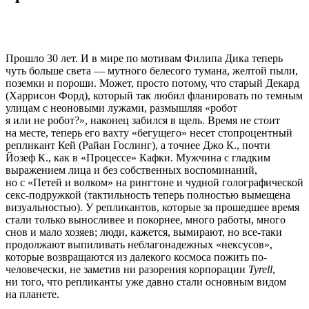
Прошло 30 лет. И в мире по мотивам Филипа Дика теперь
чуть больше света — мутного белесого тумана, желтой пыли,
поземки и пороши. Может, просто потому, что старый Декард
(Харрисон Форд), который так любил фланировать по темным
улицам с неоновыми лужами, размышляя «робот
я или не робот?», наконец забился в щель. Время не стоит
на месте, теперь его вахту «бегущего» несет стопроцентный
репликант Кей (Райан Гослинг), а точнее Джо К., почти
Йозеф К., как в «Процессе» Кафки. Мужчина с гладким
выражением лица и без собственных воспоминаний,
но с «Петей и волком» на рингтоне и чудной голографической
секс-подружкой (тактильность теперь полностью вымещена
визуальностью). У репликантов, которые за прошедшее время
стали только выносливее и покорнее, много работы, много
снов и мало хозяев; люди, кажется, вымирают, но все-таки
продолжают выпиливать неблагонадежных «нексусов»,
которые возвращаются из далекого космоса пожить по-
человечески, не заметив ни разорения корпорации
Tyrell
,
ни того, что репликанты уже давно стали основным видом
на планете.