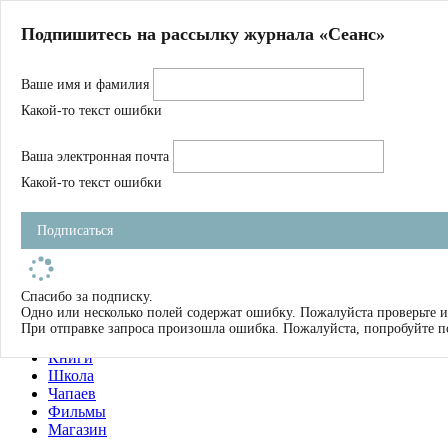
Главная
Подпишитесь на рассылку журнала «Сеанс»
О нас
Авторы
Ваше имя и фамилия
Магазин
Журнал
Какой-то текст ошибки
Книги
Спецпроекты
Ваша электронная почта
Школа
Устав
Какой-то текст ошибки
Отчетность
Фильмы
Подписаться
Имена
Тэги
искать
Спасибо за подписку.
Одно или несколько полей содержат ошибку. Пожалуйста проверьте и
О нас
При отправке запроса произошла ошибка. Пожалуйста, попробуйте п
Журнал
Книги
Школа
Чапаев
Фильмы
Магазин