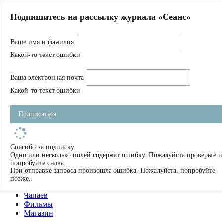
Главная
Подпишитесь на рассылку журнала «Сеанс»
О нас
Авторы
Ваше имя и фамилия
Магазин
Журнал
Какой-то текст ошибки
Книги
Спецпроекты
Ваша электронная почта
Школа
Устав
Какой-то текст ошибки
Отчетность
Фильмы
Подписаться
Имена
Тэги
искать
Спасибо за подписку.
Одно или несколько полей содержат ошибку. Пожалуйста проверьте и
О нас
попробуйте снова.
Журнал
При отправке запроса произошла ошибка. Пожалуйста, попробуйте
Книги
позже.
Школа
Чапаев
Фильмы
Магазин