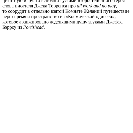
цитатную игру: то вспомнит устами второстепенного героя
слова писателя Джека Торренса про
all work and no play
,
то соорудит в отдельно взятой Комнате Желаний путешествие
через время и пространство из «Космической одиссеи»,
которое аранжировано леденящими душу звуками Джеффа
Бэрроу из
Portishead
.