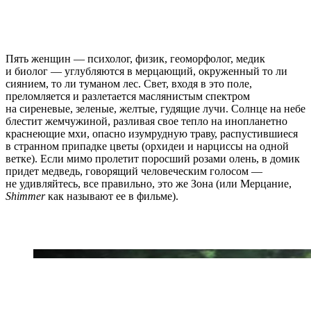
Пять женщин — психолог, физик, геоморфолог, медик
и биолог — углубляются в мерцающий, окруженный то ли
сиянием, то ли туманом лес. Свет, входя в это поле,
преломляется и разлетается маслянистым спектром
на сиреневые, зеленые, желтые, гудящие лучи. Солнце на небе
блестит жемчужиной, разливая свое тепло на инопланетно
краснеющие мхи, опасно изумрудную траву, распустившиеся
в странном припадке цветы (орхидеи и нарциссы на одной
ветке). Если мимо пролетит поросший розами олень, в домик
придет медведь, говорящий человеческим голосом —
не удивляйтесь, все правильно, это же Зона (или Мерцание,
Shimmer
как называют ее в фильме).