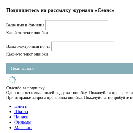
Главная
Подпишитесь на рассылку журнала «Сеанс»
О нас
Авторы
Ваше имя и фамилия
Магазин
Журнал
Какой-то текст ошибки
Книги
Спецпроекты
Ваша электронная почта
Школа
Устав
Какой-то текст ошибки
Отчетность
Фильмы
Подписаться
Имена
Тэги
искать
Спасибо за подписку.
Одно или несколько полей содержат ошибку. Пожалуйста проверьте и
О нас
При отправке запроса произошла ошибка. Пожалуйста, попробуйте п
Журнал
Книги
Школа
Чапаев
Фильмы
Магазин