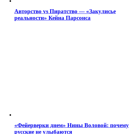
Авторство vs Пиратство — «Закулисье
реальности» Кейна Парсонса
«Фейерверки днем» Нины Воловой: почему
русские не улыбаются