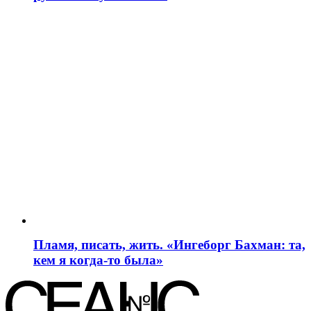
Пламя, писать, жить. «Ингеборг Бахман: та,
кем я когда-то была»