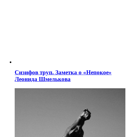
Сизифов труп. Заметка о «Непокое»
Леонида Шмелькова