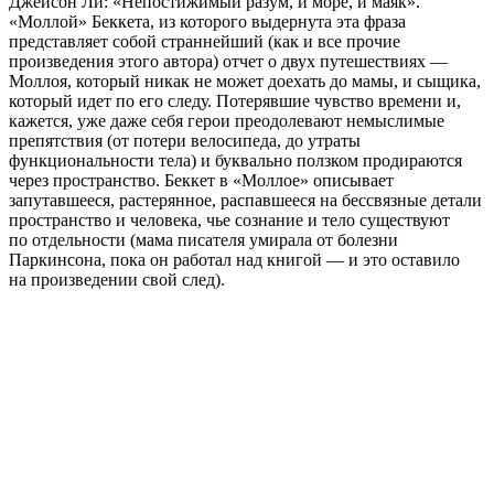
Джейсон Ли: «Непостижимый разум, и море, и маяк».
«Моллой» Беккета, из которого выдернута эта фраза
представляет собой страннейший (как и все прочие
произведения этого автора) отчет о двух путешествиях —
Моллоя, который никак не может доехать до мамы, и сыщика,
который идет по его следу. Потерявшие чувство времени и,
кажется, уже даже себя герои преодолевают немыслимые
препятствия (от потери велосипеда, до утраты
функциональности тела) и буквально ползком продираются
через пространство. Беккет в «Моллое» описывает
запутавшееся, растерянное, распавшееся на бессвязные детали
пространство и человека, чье сознание и тело существуют
по отдельности (мама писателя умирала от болезни
Паркинсона, пока он работал над книгой — и это оставило
на произведении свой след).