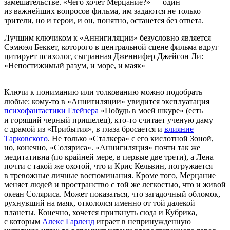
замешательстве. «Чего хочет Мерцание?» — один
из важнейших вопросов фильма, им задаются не только
зрители, но и герои, и он, понятно, останется без ответа.
Лучшим ключиком к «Аннигиляции» безусловно является
Сэмюэл Беккет, которого в центральной сцене фильма вдруг
цитирует психолог, сыгранная Дженнифер Джейсон Ли:
«Непостижимый разум, и море, и маяк»
Ключи к пониманию или толкованию можно подобрать
любые: кому-то в «Аннигиляции» увидится эксплуатация
психофантастики Глейзера
«Побудь в моей шкуре» (есть
и горящий черный пришелец), кто-то считает ученую даму
с драмой из «Прибытия», в глаза бросается и
влияние
Тарковского
. Не только «Сталкера» с его кислотной Зоной,
но, конечно, «Соляриса». «Аннигиляция» почти так же
медитативна (по крайней мере, в первые две трети), а Лена
почти с такой же охотой, что и Крис Кельвин, погружается
в тревожные личные воспоминания. Кроме того, Мерцание
меняет людей и пространство с той же легкостью, что и живой
океан Соляриса. Может показаться, что загадочный обломок,
рухнувший на маяк, откололся именно от той далекой
планеты. Конечно, хочется приткнуть сюда и Кубрика,
с которым
Алекс Гарленд
играет в непринужденную