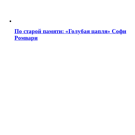
По старой памяти: «Голубая цапля» Софи
Ромвари