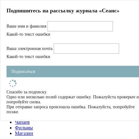
Главная
Подпишитесь на рассылку журнала «Сеанс»
О нас
Авторы
Ваше имя и фамилия
Магазин
Журнал
Какой-то текст ошибки
Книги
Спецпроекты
Ваша электронная почта
Школа
Устав
Какой-то текст ошибки
Отчетность
Фильмы
Подписаться
Имена
Тэги
искать
Спасибо за подписку.
Одно или несколько полей содержат ошибку. Пожалуйста проверьте и
О нас
попробуйте снова.
Журнал
При отправке запроса произошла ошибка. Пожалуйста, попробуйте
Книги
позже.
Школа
Чапаев
Фильмы
Магазин