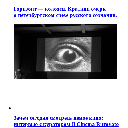
Горизонт — колодец. Краткий очерк
о петербургском срезе русского сознания.
Зачем сегодня смотреть немое кино:
интервью с куратором Il Cinema Ritrovato