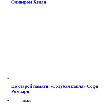
Оливером Хэнли
По старой памяти: «Голубая цапля» Софи
Ромвари
чапаев