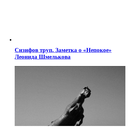
Сизифов труп. Заметка о «Непокое»
Леонида Шмелькова