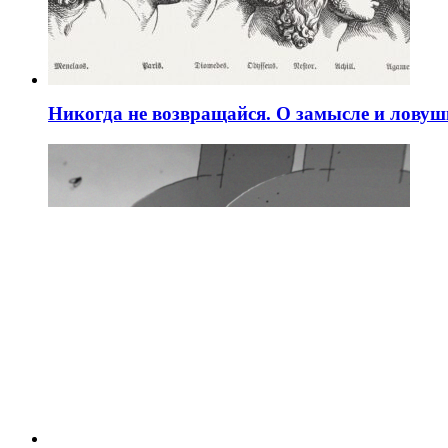
Никогда не возвращайся. О замысле и ловуш