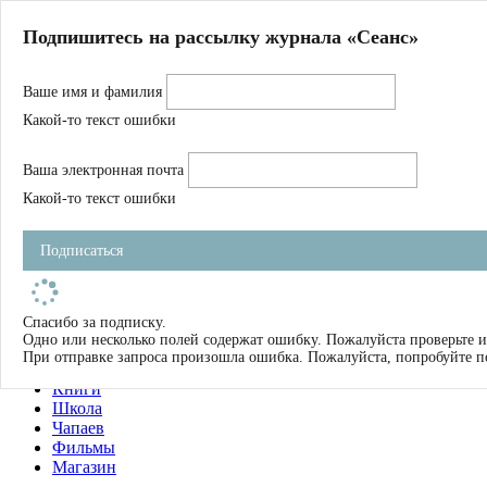
Главная
Подпишитесь на рассылку журнала «Сеанс»
О нас
Авторы
Ваше имя и фамилия
Магазин
Журнал
Какой-то текст ошибки
Книги
Спецпроекты
Ваша электронная почта
Школа
Устав
Какой-то текст ошибки
Отчетность
Фильмы
Подписаться
Имена
Тэги
искать
Спасибо за подписку.
Одно или несколько полей содержат ошибку. Пожалуйста проверьте и
О нас
При отправке запроса произошла ошибка. Пожалуйста, попробуйте п
Журнал
Книги
Школа
Чапаев
Фильмы
Магазин