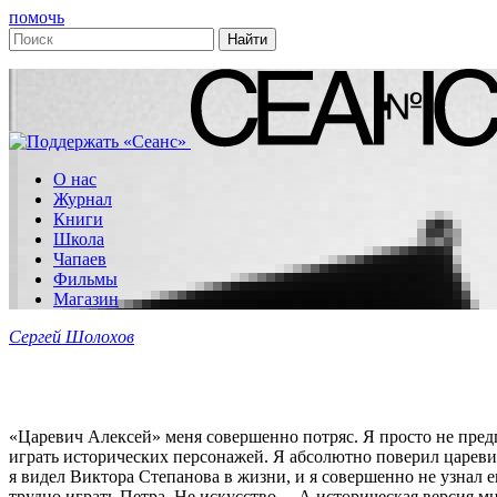
помочь
О нас
Журнал
Книги
Школа
Чапаев
Фильмы
Магазин
Сергей Шолохов
«Царевич Алексей» меня совершенно потряс. Я просто не предп
играть исторических персонажей. Я абсолютно поверил царев
я видел Виктора Степанова в жизни, и я совершенно не узнал е
трудно играть Петра. Не искусство… А историческая версия м