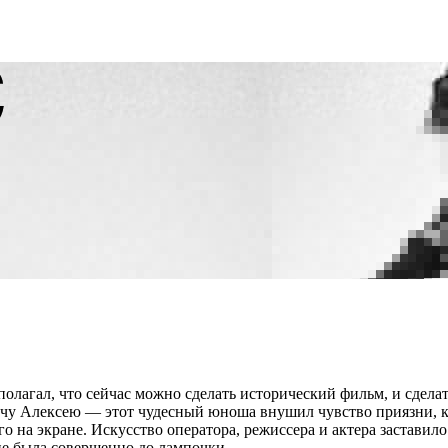
олагал, что сейчас можно сделать исторический фильм, и сделат
ичу Алексею — этот чудесный юноша внушил чувство приязни, к
го на экране. Искусство оператора, режиссера и актера заставил
не была совершенно до лампочки.