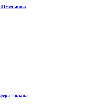
а Шмелькова
офера Нолана