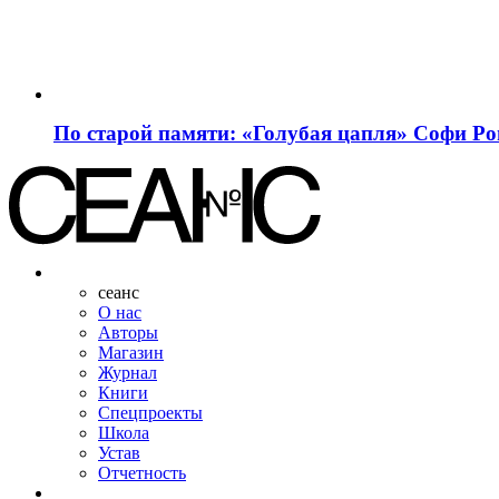
По старой памяти: «Голубая цапля» Софи Р
сеанс
О нас
Авторы
Магазин
Журнал
Книги
Спецпроекты
Школа
Устав
Отчетность