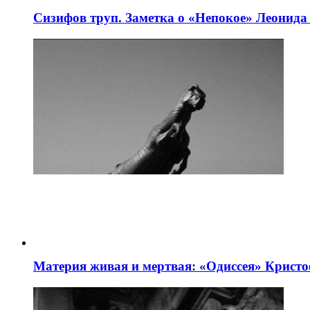
Сизифов труп. Заметка о «Непокое» Леонид
Материя живая и мертвая: «Одиссея» Крист