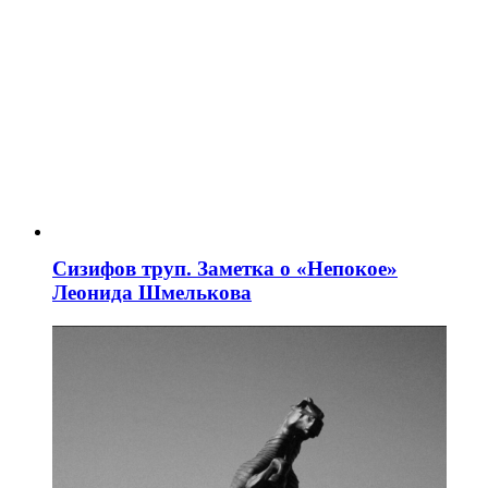
Сизифов труп. Заметка о «Непокое»
Леонида Шмелькова