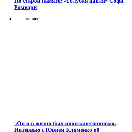
По старой памяти: «Голубая цапля» Софи
Ромвари
чапаев
«Он и в жизни был инопланетянином».
Интервью с Юрием Клименко об