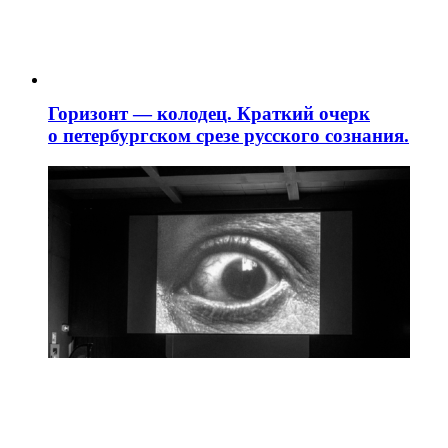
Горизонт — колодец. Краткий очерк
о петербургском срезе русского сознания.