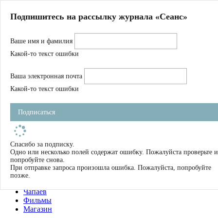
Главная
Подпишитесь на рассылку журнала «Сеанс»
О нас
Авторы
Ваше имя и фамилия
Магазин
Журнал
Какой-то текст ошибки
Книги
Спецпроекты
Ваша электронная почта
Школа
Устав
Какой-то текст ошибки
Отчетность
Фильмы
Подписаться
Имена
Тэги
искать
Спасибо за подписку.
Одно или несколько полей содержат ошибку. Пожалуйста проверьте и
О нас
попробуйте снова.
Журнал
При отправке запроса произошла ошибка. Пожалуйста, попробуйте
Книги
позже.
Школа
Чапаев
Фильмы
Магазин