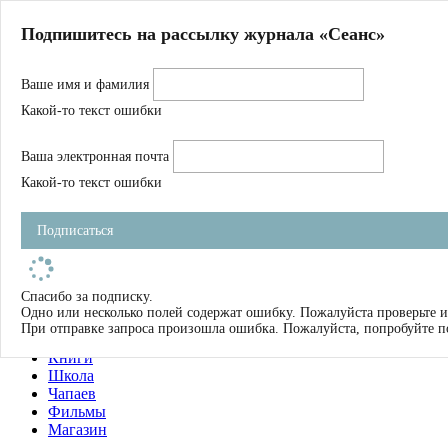
Главная
Подпишитесь на рассылку журнала «Сеанс»
О нас
Авторы
Ваше имя и фамилия
Магазин
Журнал
Какой-то текст ошибки
Книги
Спецпроекты
Ваша электронная почта
Школа
Устав
Какой-то текст ошибки
Отчетность
Фильмы
Подписаться
Имена
Тэги
искать
Спасибо за подписку.
Одно или несколько полей содержат ошибку. Пожалуйста проверьте и
О нас
При отправке запроса произошла ошибка. Пожалуйста, попробуйте п
Журнал
Книги
Школа
Чапаев
Фильмы
Магазин