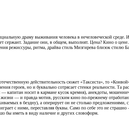
иальную драму выживания человека в нечеловеческой среде. Иг
дет сержант. Задание они, в общем, выполнят. Цена? Кино о цен
рения режиссуры, ритма, драйва стиль Мизгирева близок стилю Ба
течественную действительность сюжет «Таксиста», то «Конвой»
ения героев, но и буквально сотрясает стенки реальности. Та рас
 — капитан носит в кармане кусок кремня), анекдоты, мошеннич
 жизни — и правда мотив, русским кино по-прежнему отработан
иваемых в бездну), а оперирует он не столько предложениями, 
играет с ними, переставляя буквы. Само по себе это не страшно
ошо бы иметь в виду наличие и других словоформ.