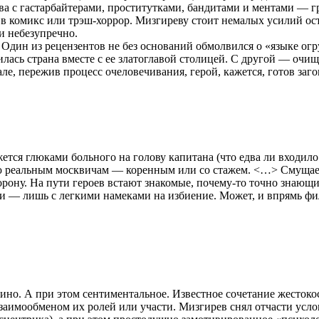
а с гастарбайтерами, проститутками, бандитами и ментами — г
 в комикс или трэш-хоррор. Мизгиреву стоит немалых усилий ос
 и небезупречно.
 Один из рецензентов не без оснований обмолвился о «языке ог
лась страна вместе с ее златоглавой столицей. С другой — очи
е, пережив процесс очеловечивания, герой, кажется, готов заго
ется глюками больного на голову капитана (что едва ли входило
 реальным москвичам — коренным или со стажем. <…> Смущает,
ону. На пути героев встают знакомые, почему-то точно знающие,
и — лишь с легкими намеками на избиение. Может, и впрямь фи
ино. А при этом сентиментальное. Известное сочетание жестокос
заимообменом их ролей или участи. Мизгирев снял отчасти усл