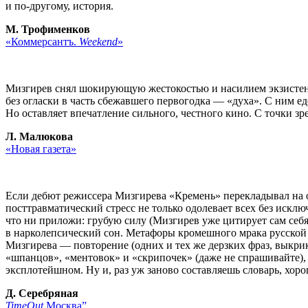
и по-другому, история.
М. Трофименков
«Коммерсантъ.
Weekend
»
Мизгирев снял шокирующую жестокостью и насилием экзистенц
без огласки в часть сбежавшего первогодка — «духа». С ним е
Но оставляет впечатление сильного, честного кино. С точки з
Л. Малюкова
«Новая газета»
Если дебют режиссера Мизгирева «Кремень» перекладывал на о
посттравматический стресс не только одолевает всех без исключ
что ни приложи: грубую силу (Мизгирев уже цитирует сам себя
в нарколепсический сон. Метафоры кромешного мрака русской
Мизгирева — повторение (одних и тех же дерзких фраз, выкрик
«шпанцов», «ментовок» и «скрипочек» (даже не спрашивайте), 
эксплотейшном. Ну и, раз уж заново составляешь словарь, хор
Д. Серебряная
TimeOut
Москва”