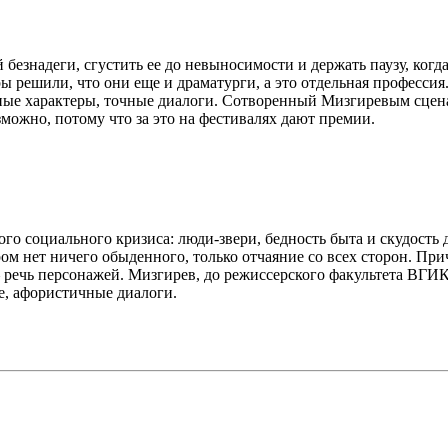
 безнадеги, сгустить ее до невыносимости и держать паузу, когд
ы решили, что они еще и драматурги, а это отдельная профессия.
ые характеры, точные диалоги. Сотворенный Мизгиревым сцена
озможно, потому что за это на фестивалях дают премии.
о социального кризиса: люди-звери, бедность быта и скудость д
ом нет ничего обыденного, только отчаяние со всех сторон. Пр
— речь персонажей. Мизгирев, до режиссерского факультета ВГИ
е, афористичные диалоги.