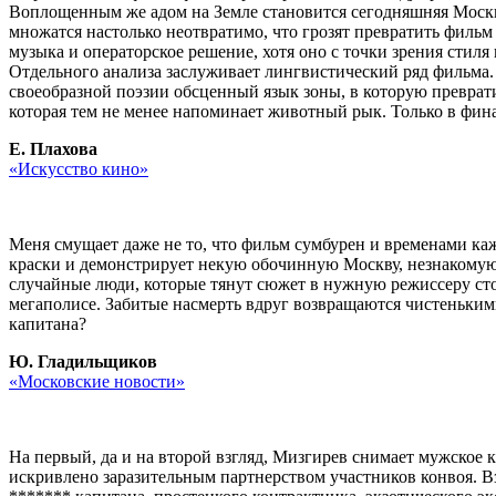
Воплощенным же адом на Земле становится сегодняшняя Москв
множатся настолько неотвратимо, что грозят превратить фильм
музыка и операторское решение, хотя оно с точки зрения стиля
Отдельного анализа заслуживает лингвистический ряд фильма.
своеобразной поэзии обсценный язык зоны, в которую преврати
которая тем не менее напоминает животный рык. Только в финал
Е. Плахова
«Искусство кино»
Меня смущает даже не то, что фильм сумбурен и временами каж
краски и демонстрирует некую обочинную Москву, незнакомую
случайные люди, которые тянут сюжет в нужную режиссеру стор
мегаполисе. Забитые насмерть вдруг возвращаются чистеньким
капитана?
Ю. Гладильщиков
«Московские новости»
На первый, да и на второй взгляд, Мизгирев снимает мужское к
искривлено заразительным партнерством участников конвоя. В