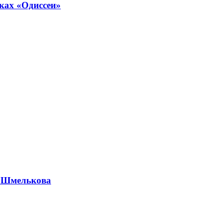
ках «Одиссеи»
а Шмелькова