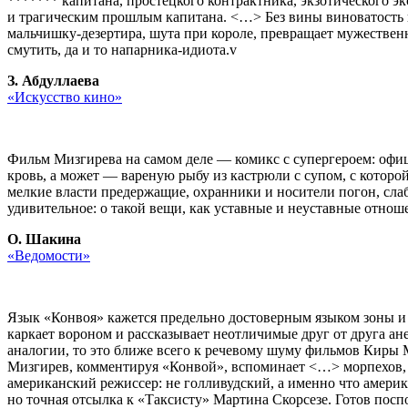
******* капитана, простецкого контрактника, экзотического э
и трагическим прошлым капитана. <…> Без вины виноватость п
мальчишку-дезертира, шута при короле, превращает мужественно
смутить, да и то напарника-идиота.v
З. Абдуллаева
«Искусство кино»
Фильм Мизгирева на самом деле — комикс с супергероем: офице
кровь, а может — вареную рыбу из кастрюли с супом, с которой
мелкие власти предержащие, охранники и носители погон, сла
удивительное: о такой вещи, как уставные и неуставные отнош
О. Шакина
«Ведомости»
Язык «Конвоя» кажется предельно достоверным языком зоны и к
каркает вороном и рассказывает неотличимые друг от друга ане
аналогии, то это ближе всего к речевому шуму фильмов Киры 
Мизгирев, комментируя «Конвой», вспоминает <…> морпехов,
американский режиссер: не голливудский, а именно что америк
но точная отсылка к «Таксисту» Мартина Скорсезе. Готов пос