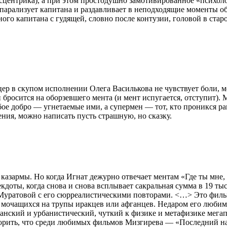
ксцентрика), а при этом простодушно замотивированное «психоло
арализует капитана и раздавливает в неподходящие моменты об
го капитана с гудящей, словно после контузии, головой в старо
р в скупом исполнении Олега Василькова не чувствует боли, мож
 бросится на оборзевшего мента (и мент испугается, отступит).
бое добро — угнетаемые ими, а супермен — тот, кто проникся 
ения, можно написать пусть страшную, но сказку.
азармы. Но когда Игнат дежурно отвечает ментам «Где ты мне, м
кдоты, когда снова и снова всплывает сакральная сумма в 19 тыс
Муратовой с его сюрреалистическими повторами. <…> Это фильм 
 мочащихся на трупы иракцев или афганцев. Недаром его люб
анский и урбанистический, чуткий к физике и метафизике мегапо
порить, что среди любимых фильмов Мизгирева — «Последний нар