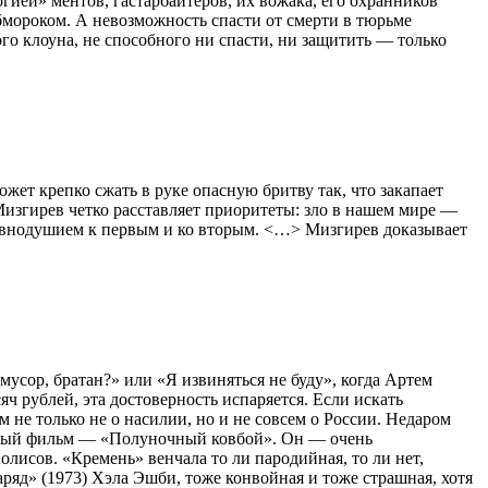
гией» ментов, гастарбайтеров, их вожака, его охранников
мороком. А невозможность спасти от смерти в тюрьме
го клоуна, не способного ни спасти, ни защитить — только
ет крепко сжать в руке опасную бритву так, что закапает
 Мизгирев четко расставляет приоритеты: зло в нашем мире —
равнодушием к первым и ко вторым. <…> Мизгирев доказывает
усор, братан?» или «Я извиняться не буду», когда Артем
яч рублей, эта достоверность испаряется. Если искать
не только не о насилии, но и не совсем о России. Недаром
имый фильм — «Полуночный ковбой». Он — очень
лисов. «Кремень» венчала то ли пародийная, то ли нет,
яд» (1973) Хэла Эшби, тоже конвойная и тоже страшная, хотя