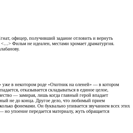
нат, офицер, получивший задание отловить и вернуть
е. <…> Фильм не идеален, местами хромает драматургия.
лабанову.
 уже в некотором роде «Охотник на оленей» — в котором
падается, отказывается складываться в единое целое,
ество — замирая, лишь когда главный герой впадает
ный не до конца. Другое дело, что любимый прием
сколько фонемами. Он буквально упивается звучанием всех этих
 — но упоение передается материалу, жуть обращается