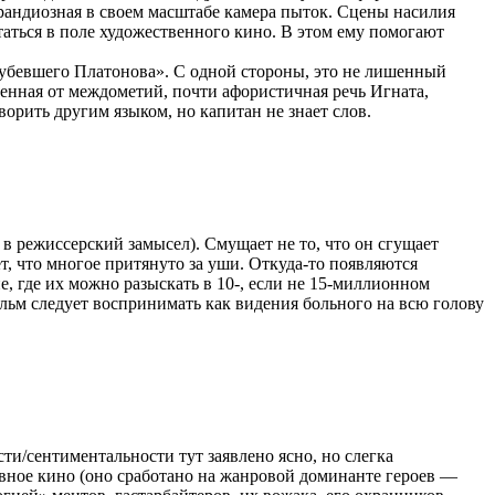
рандиозная в своем масштабе камера пыток. Сцены насилия
таться в поле художественного кино. В этом ему помогают
рубевшего Платонова». С одной стороны, это не лишенный
щенная от междометий, почти афористичная речь Игната,
ворить другим языком, но капитан не знает слов.
 в режиссерский замысел). Смущает не то, что он сгущает
 что многое притянуто за уши. Откуда-то появляются
 где их можно разыскать в 10-, если не
15-миллионном
льм следует воспринимать как видения больного на всю голову
ти/сентиментальности тут заявлено ясно, но слегка
овное кино (оно сработано на жанровой доминанте героев —