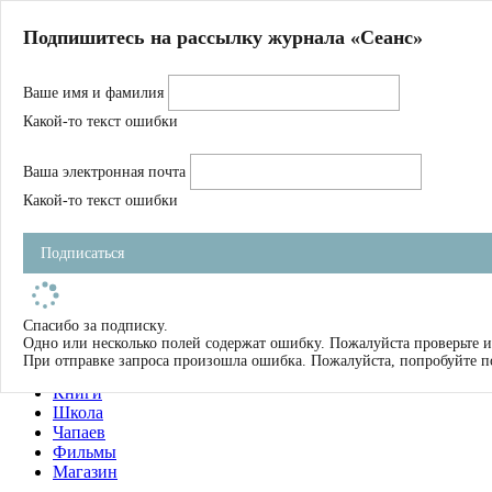
Главная
Подпишитесь на рассылку журнала «Сеанс»
О нас
Авторы
Ваше имя и фамилия
Магазин
Журнал
Какой-то текст ошибки
Книги
Спецпроекты
Ваша электронная почта
Школа
Устав
Какой-то текст ошибки
Отчетность
Фильмы
Подписаться
Имена
Тэги
искать
Спасибо за подписку.
Одно или несколько полей содержат ошибку. Пожалуйста проверьте и
О нас
При отправке запроса произошла ошибка. Пожалуйста, попробуйте п
Журнал
Книги
Школа
Чапаев
Фильмы
Магазин