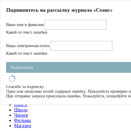
Главная
Подпишитесь на рассылку журнала «Сеанс»
О нас
Авторы
Ваше имя и фамилия
Магазин
Журнал
Какой-то текст ошибки
Книги
Спецпроекты
Ваша электронная почта
Школа
Устав
Какой-то текст ошибки
Отчетность
Фильмы
Подписаться
Имена
Тэги
искать
Спасибо за подписку.
Одно или несколько полей содержат ошибку. Пожалуйста проверьте и
О нас
При отправке запроса произошла ошибка. Пожалуйста, попробуйте п
Журнал
Книги
Школа
Чапаев
Фильмы
Магазин