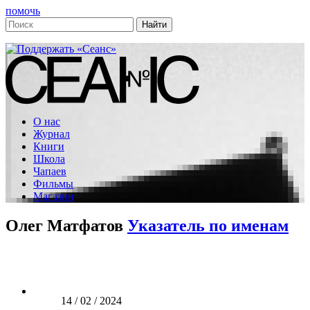
помочь
О нас
Журнал
Книги
Школа
Чапаев
Фильмы
Магазин
Олег Матфатов
Указатель по именам
14 / 02 / 2024