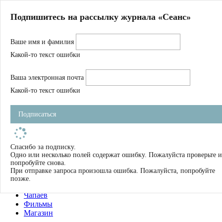
Главная
Подпишитесь на рассылку журнала «Сеанс»
О нас
Авторы
Ваше имя и фамилия
Магазин
Журнал
Какой-то текст ошибки
Книги
Спецпроекты
Ваша электронная почта
Школа
Устав
Какой-то текст ошибки
Отчетность
Фильмы
Подписаться
Имена
Тэги
искать
Спасибо за подписку.
Одно или несколько полей содержат ошибку. Пожалуйста проверьте и
О нас
попробуйте снова.
Журнал
При отправке запроса произошла ошибка. Пожалуйста, попробуйте
Книги
позже.
Школа
Чапаев
Фильмы
Магазин