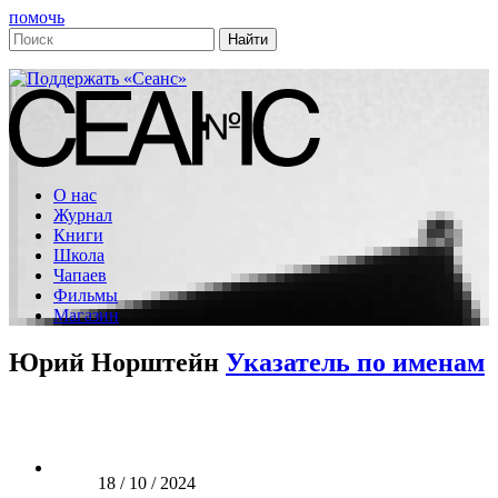
помочь
О нас
Журнал
Книги
Школа
Чапаев
Фильмы
Магазин
Юрий Норштейн
Указатель по именам
18 / 10 / 2024