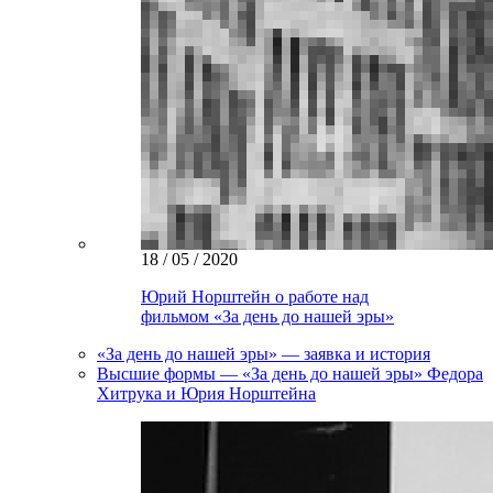
18 / 05 / 2020
Юрий Норштейн о работе над
фильмом «За день до нашей эры»
«За день до нашей эры» — заявка и история
Высшие формы — «За день до нашей эры» Федора
Хитрука и Юрия Норштейна