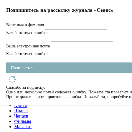
Главная
Подпишитесь на рассылку журнала «Сеанс»
О нас
Авторы
Ваше имя и фамилия
Магазин
Журнал
Какой-то текст ошибки
Книги
Спецпроекты
Ваша электронная почта
Школа
Устав
Какой-то текст ошибки
Отчетность
Фильмы
Подписаться
Имена
Тэги
искать
Спасибо за подписку.
Одно или несколько полей содержат ошибку. Пожалуйста проверьте и
О нас
При отправке запроса произошла ошибка. Пожалуйста, попробуйте п
Журнал
Книги
Школа
Чапаев
Фильмы
Магазин