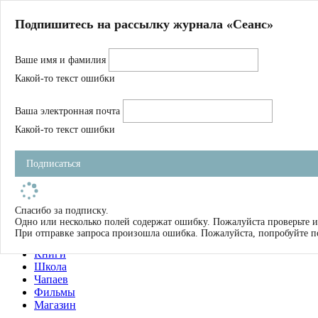
Главная
Подпишитесь на рассылку журнала «Сеанс»
О нас
Авторы
Ваше имя и фамилия
Магазин
Журнал
Какой-то текст ошибки
Книги
Спецпроекты
Ваша электронная почта
Школа
Устав
Какой-то текст ошибки
Отчетность
Фильмы
Подписаться
Имена
Тэги
искать
Спасибо за подписку.
Одно или несколько полей содержат ошибку. Пожалуйста проверьте и
О нас
При отправке запроса произошла ошибка. Пожалуйста, попробуйте п
Журнал
Книги
Школа
Чапаев
Фильмы
Магазин