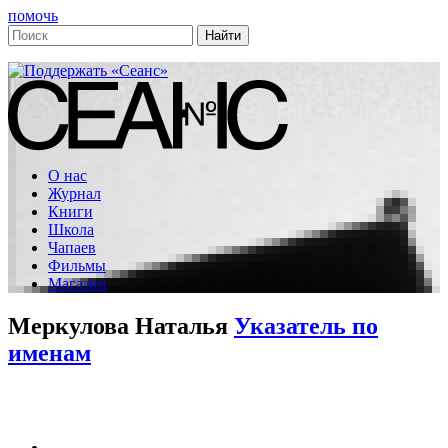
помочь
О нас
Журнал
Книги
Школа
Чапаев
Фильмы
Магазин
Меркулова Наталья
Указатель по
именам