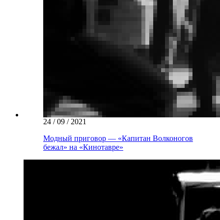
24 / 09 / 2021
Модный приговор — «Капитан Волконогов
бежал» на «Кинотавре»