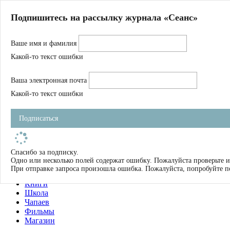
Главная
Подпишитесь на рассылку журнала «Сеанс»
О нас
Авторы
Ваше имя и фамилия
Магазин
Журнал
Какой-то текст ошибки
Книги
Спецпроекты
Ваша электронная почта
Школа
Устав
Какой-то текст ошибки
Отчетность
Фильмы
Подписаться
Имена
Тэги
искать
Спасибо за подписку.
Одно или несколько полей содержат ошибку. Пожалуйста проверьте и
О нас
При отправке запроса произошла ошибка. Пожалуйста, попробуйте п
Журнал
Книги
Школа
Чапаев
Фильмы
Магазин