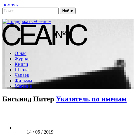
помочь
О нас
Журнал
Книги
Школа
Чапаев
Фильмы
Магазин
Бискинд Питер
Указатель по именам
14 / 05 / 2019