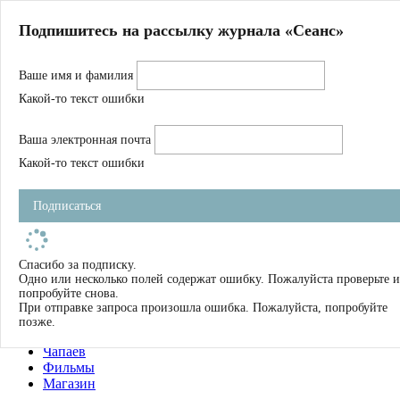
Главная
Подпишитесь на рассылку журнала «Сеанс»
О нас
Авторы
Ваше имя и фамилия
Магазин
Журнал
Какой-то текст ошибки
Книги
Спецпроекты
Ваша электронная почта
Школа
Устав
Какой-то текст ошибки
Отчетность
Фильмы
Подписаться
Имена
Тэги
искать
Спасибо за подписку.
Одно или несколько полей содержат ошибку. Пожалуйста проверьте и
О нас
попробуйте снова.
Журнал
При отправке запроса произошла ошибка. Пожалуйста, попробуйте
Книги
позже.
Школа
Чапаев
Фильмы
Магазин