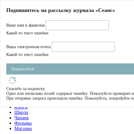
Главная
Подпишитесь на рассылку журнала «Сеанс»
О нас
Авторы
Ваше имя и фамилия
Магазин
Журнал
Какой-то текст ошибки
Книги
Спецпроекты
Ваша электронная почта
Школа
Устав
Какой-то текст ошибки
Отчетность
Фильмы
Подписаться
Имена
Тэги
искать
Спасибо за подписку.
Одно или несколько полей содержат ошибку. Пожалуйста проверьте и
О нас
При отправке запроса произошла ошибка. Пожалуйста, попробуйте п
Журнал
Книги
Школа
Чапаев
Фильмы
Магазин