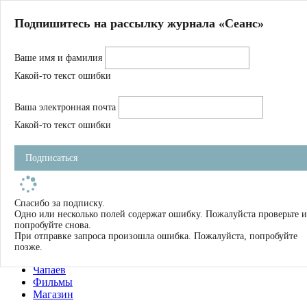
Главная
Подпишитесь на рассылку журнала «Сеанс»
О нас
Авторы
Ваше имя и фамилия
Магазин
Журнал
Какой-то текст ошибки
Книги
Спецпроекты
Ваша электронная почта
Школа
Устав
Какой-то текст ошибки
Отчетность
Фильмы
Подписаться
Имена
Тэги
искать
Спасибо за подписку.
Одно или несколько полей содержат ошибку. Пожалуйста проверьте и
О нас
попробуйте снова.
Журнал
При отправке запроса произошла ошибка. Пожалуйста, попробуйте
Книги
позже.
Школа
Чапаев
Фильмы
Магазин