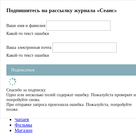
Главная
Подпишитесь на рассылку журнала «Сеанс»
О нас
Авторы
Ваше имя и фамилия
Магазин
Журнал
Какой-то текст ошибки
Книги
Спецпроекты
Ваша электронная почта
Школа
Устав
Какой-то текст ошибки
Отчетность
Фильмы
Подписаться
Имена
Тэги
искать
Спасибо за подписку.
Одно или несколько полей содержат ошибку. Пожалуйста проверьте и
О нас
попробуйте снова.
Журнал
При отправке запроса произошла ошибка. Пожалуйста, попробуйте
Книги
позже.
Школа
Чапаев
Фильмы
Магазин