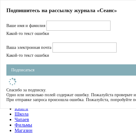
Главная
Подпишитесь на рассылку журнала «Сеанс»
О нас
Авторы
Ваше имя и фамилия
Магазин
Журнал
Какой-то текст ошибки
Книги
Спецпроекты
Ваша электронная почта
Школа
Устав
Какой-то текст ошибки
Отчетность
Фильмы
Подписаться
Имена
Тэги
искать
Спасибо за подписку.
Одно или несколько полей содержат ошибку. Пожалуйста проверьте и
О нас
При отправке запроса произошла ошибка. Пожалуйста, попробуйте п
Журнал
Книги
Школа
Чапаев
Фильмы
Магазин