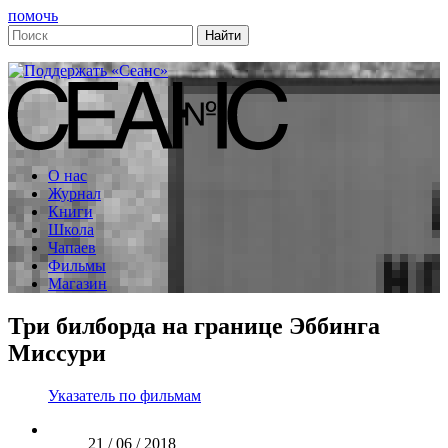
помочь
О нас
Журнал
Книги
Школа
Чапаев
Фильмы
Магазин
Три билборда на границе Эббинга
Миссури
Указатель по фильмам
21 / 06 / 2018