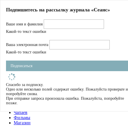
Главная
Подпишитесь на рассылку журнала «Сеанс»
О нас
Авторы
Ваше имя и фамилия
Магазин
Журнал
Какой-то текст ошибки
Книги
Спецпроекты
Ваша электронная почта
Школа
Устав
Какой-то текст ошибки
Отчетность
Фильмы
Подписаться
Имена
Тэги
искать
Спасибо за подписку.
Одно или несколько полей содержат ошибку. Пожалуйста проверьте и
О нас
попробуйте снова.
Журнал
При отправке запроса произошла ошибка. Пожалуйста, попробуйте
Книги
позже.
Школа
Чапаев
Фильмы
Магазин