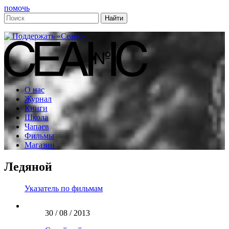
помочь
О нас
Журнал
Книги
Школа
Чапаев
Фильмы
Магазин
Ледяной
Указатель по фильмам
30 / 08 / 2013