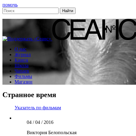
помочь
О нас
Журнал
Книги
Школа
Чапаев
Фильмы
Магазин
Странное время
Указатель по фильмам
04 / 04 / 2016
Виктория Белопольская