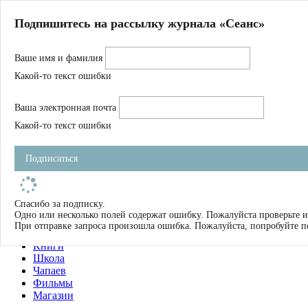
Главная
Подпишитесь на рассылку журнала «Сеанс»
О нас
Авторы
Ваше имя и фамилия
Магазин
Журнал
Какой-то текст ошибки
Книги
Спецпроекты
Ваша электронная почта
Школа
Устав
Какой-то текст ошибки
Отчетность
Фильмы
Подписаться
Имена
Тэги
искать
Спасибо за подписку.
Одно или несколько полей содержат ошибку. Пожалуйста проверьте и
О нас
При отправке запроса произошла ошибка. Пожалуйста, попробуйте п
Журнал
Книги
Школа
Чапаев
Фильмы
Магазин