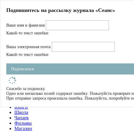
Главная
Подпишитесь на рассылку журнала «Сеанс»
О нас
Авторы
Ваше имя и фамилия
Магазин
Журнал
Какой-то текст ошибки
Книги
Спецпроекты
Ваша электронная почта
Школа
Устав
Какой-то текст ошибки
Отчетность
Фильмы
Подписаться
Имена
Тэги
искать
Спасибо за подписку.
Одно или несколько полей содержат ошибку. Пожалуйста проверьте и
О нас
При отправке запроса произошла ошибка. Пожалуйста, попробуйте п
Журнал
Книги
Школа
Чапаев
Фильмы
Магазин