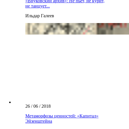
«Внуковский архив»: Не пьет, не курит,
не танцует...
Ильдар Галеев
26 / 06 / 2018
Метаморфозы ценностей: «Капитал»
Эйзенштейна