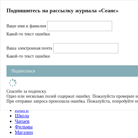
Главная
Подпишитесь на рассылку журнала «Сеанс»
О нас
Авторы
Ваше имя и фамилия
Магазин
Журнал
Какой-то текст ошибки
Книги
Спецпроекты
Ваша электронная почта
Школа
Устав
Какой-то текст ошибки
Отчетность
Фильмы
Подписаться
Имена
Тэги
искать
Спасибо за подписку.
Одно или несколько полей содержат ошибку. Пожалуйста проверьте и
О нас
При отправке запроса произошла ошибка. Пожалуйста, попробуйте п
Журнал
Книги
Школа
Чапаев
Фильмы
Магазин