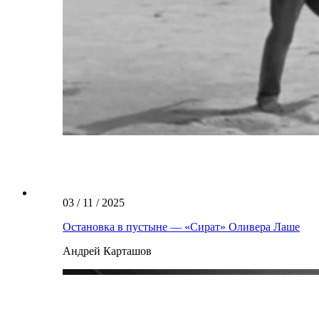
03 / 11 / 2025
Остановка в пустыне — «Сират» Оливера Лаше
Андрей Карташов