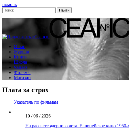
помочь
О нас
Журнал
Книги
Школа
Чапаев
Фильмы
Магазин
Плата за страх
Указатель по фильмам
10 / 06 / 2026
На рассвете ядерного лета. Европейское кино 1950-