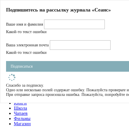
Главная
Подпишитесь на рассылку журнала «Сеанс»
О нас
Авторы
Ваше имя и фамилия
Магазин
Журнал
Какой-то текст ошибки
Книги
Спецпроекты
Ваша электронная почта
Школа
Устав
Какой-то текст ошибки
Отчетность
Фильмы
Подписаться
Имена
Тэги
искать
Спасибо за подписку.
Одно или несколько полей содержат ошибку. Пожалуйста проверьте и
О нас
При отправке запроса произошла ошибка. Пожалуйста, попробуйте п
Журнал
Книги
Школа
Чапаев
Фильмы
Магазин