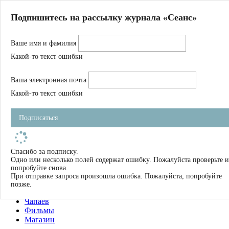
Главная
Подпишитесь на рассылку журнала «Сеанс»
О нас
Авторы
Ваше имя и фамилия
Магазин
Журнал
Какой-то текст ошибки
Книги
Спецпроекты
Ваша электронная почта
Школа
Устав
Какой-то текст ошибки
Отчетность
Фильмы
Подписаться
Имена
Тэги
искать
Спасибо за подписку.
Одно или несколько полей содержат ошибку. Пожалуйста проверьте и
О нас
попробуйте снова.
Журнал
При отправке запроса произошла ошибка. Пожалуйста, попробуйте
Книги
позже.
Школа
Чапаев
Фильмы
Магазин