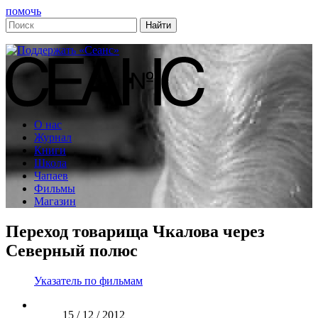
помочь
О нас
Журнал
Книги
Школа
Чапаев
Фильмы
Магазин
Переход товарища Чкалова через
Северный полюс
Указатель по фильмам
15 / 12 / 2012