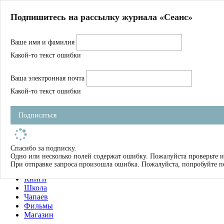
Главная
Подпишитесь на рассылку журнала «Сеанс»
О нас
Авторы
Ваше имя и фамилия
Магазин
Журнал
Какой-то текст ошибки
Книги
Спецпроекты
Ваша электронная почта
Школа
Устав
Какой-то текст ошибки
Отчетность
Фильмы
Подписаться
Имена
Тэги
искать
Спасибо за подписку.
Одно или несколько полей содержат ошибку. Пожалуйста проверьте и
О нас
При отправке запроса произошла ошибка. Пожалуйста, попробуйте п
Журнал
Книги
Школа
Чапаев
Фильмы
Магазин