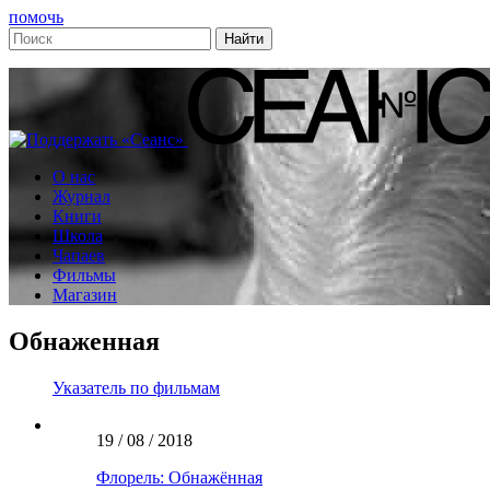
помочь
О нас
Журнал
Книги
Школа
Чапаев
Фильмы
Магазин
Обнаженная
Указатель по фильмам
19 / 08 / 2018
Флорель: Обнажённая