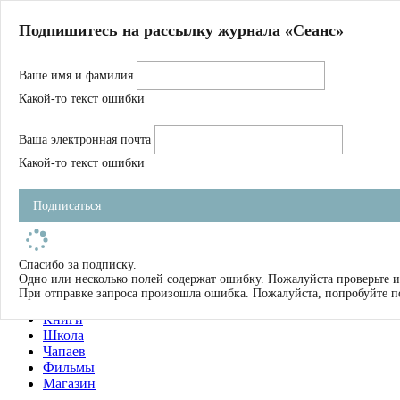
Главная
Подпишитесь на рассылку журнала «Сеанс»
О нас
Авторы
Ваше имя и фамилия
Магазин
Журнал
Какой-то текст ошибки
Книги
Спецпроекты
Ваша электронная почта
Школа
Устав
Какой-то текст ошибки
Отчетность
Фильмы
Подписаться
Имена
Тэги
искать
Спасибо за подписку.
Одно или несколько полей содержат ошибку. Пожалуйста проверьте и
О нас
При отправке запроса произошла ошибка. Пожалуйста, попробуйте п
Журнал
Книги
Школа
Чапаев
Фильмы
Магазин