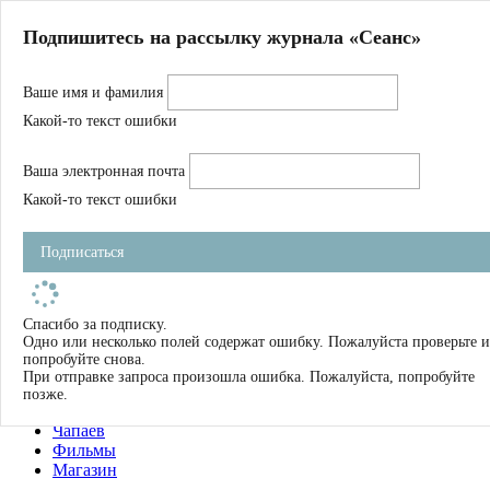
Главная
Подпишитесь на рассылку журнала «Сеанс»
О нас
Авторы
Ваше имя и фамилия
Магазин
Журнал
Какой-то текст ошибки
Книги
Спецпроекты
Ваша электронная почта
Школа
Устав
Какой-то текст ошибки
Отчетность
Фильмы
Подписаться
Имена
Тэги
искать
Спасибо за подписку.
Одно или несколько полей содержат ошибку. Пожалуйста проверьте и
О нас
попробуйте снова.
Журнал
При отправке запроса произошла ошибка. Пожалуйста, попробуйте
Книги
позже.
Школа
Чапаев
Фильмы
Магазин