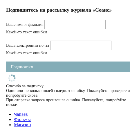
Главная
Подпишитесь на рассылку журнала «Сеанс»
О нас
Авторы
Ваше имя и фамилия
Магазин
Журнал
Какой-то текст ошибки
Книги
Спецпроекты
Ваша электронная почта
Школа
Устав
Какой-то текст ошибки
Отчетность
Фильмы
Подписаться
Имена
Тэги
искать
Спасибо за подписку.
Одно или несколько полей содержат ошибку. Пожалуйста проверьте и
О нас
попробуйте снова.
Журнал
При отправке запроса произошла ошибка. Пожалуйста, попробуйте
Книги
позже.
Школа
Чапаев
Фильмы
Магазин