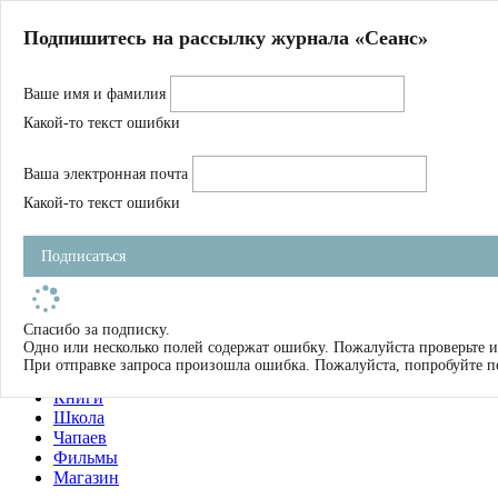
Главная
Подпишитесь на рассылку журнала «Сеанс»
О нас
Авторы
Ваше имя и фамилия
Магазин
Журнал
Какой-то текст ошибки
Книги
Спецпроекты
Ваша электронная почта
Школа
Устав
Какой-то текст ошибки
Отчетность
Фильмы
Подписаться
Имена
Тэги
искать
Спасибо за подписку.
Одно или несколько полей содержат ошибку. Пожалуйста проверьте и
О нас
При отправке запроса произошла ошибка. Пожалуйста, попробуйте п
Журнал
Книги
Школа
Чапаев
Фильмы
Магазин