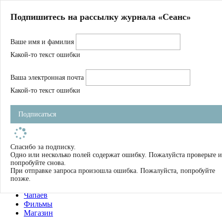
Главная
Подпишитесь на рассылку журнала «Сеанс»
О нас
Авторы
Ваше имя и фамилия
Магазин
Журнал
Какой-то текст ошибки
Книги
Спецпроекты
Ваша электронная почта
Школа
Устав
Какой-то текст ошибки
Отчетность
Фильмы
Подписаться
Имена
Тэги
искать
Спасибо за подписку.
Одно или несколько полей содержат ошибку. Пожалуйста проверьте и
О нас
попробуйте снова.
Журнал
При отправке запроса произошла ошибка. Пожалуйста, попробуйте
Книги
позже.
Школа
Чапаев
Фильмы
Магазин