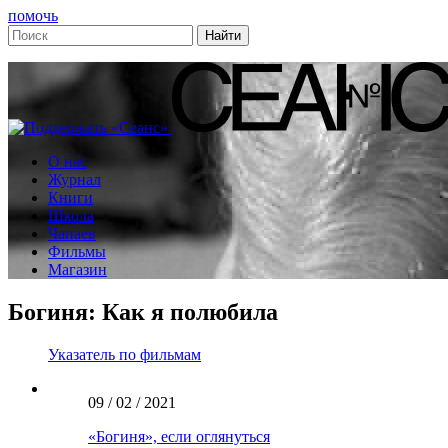
помочь
О нас
Журнал
Книги
Школа
Чапаев
Фильмы
Магазин
Богиня: Как я полюбила
Указатель по фильмам
09 / 02 / 2021
«Богиня», если оглянуться