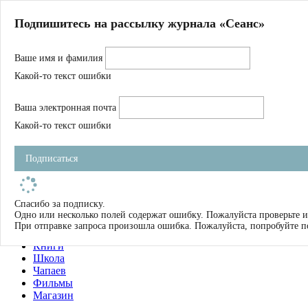
Главная
Подпишитесь на рассылку журнала «Сеанс»
О нас
Авторы
Ваше имя и фамилия
Магазин
Журнал
Какой-то текст ошибки
Книги
Спецпроекты
Ваша электронная почта
Школа
Устав
Какой-то текст ошибки
Отчетность
Фильмы
Подписаться
Имена
Тэги
искать
Спасибо за подписку.
Одно или несколько полей содержат ошибку. Пожалуйста проверьте и
О нас
При отправке запроса произошла ошибка. Пожалуйста, попробуйте п
Журнал
Книги
Школа
Чапаев
Фильмы
Магазин