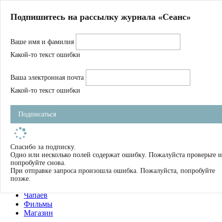
Главная
Подпишитесь на рассылку журнала «Сеанс»
О нас
Авторы
Ваше имя и фамилия
Магазин
Журнал
Какой-то текст ошибки
Книги
Спецпроекты
Ваша электронная почта
Школа
Устав
Какой-то текст ошибки
Отчетность
Фильмы
Подписаться
Имена
Тэги
искать
Спасибо за подписку.
Одно или несколько полей содержат ошибку. Пожалуйста проверьте и
О нас
попробуйте снова.
Журнал
При отправке запроса произошла ошибка. Пожалуйста, попробуйте
Книги
позже.
Школа
Чапаев
Фильмы
Магазин