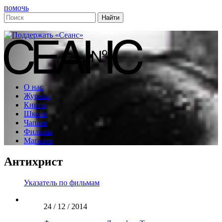
помочь
О нас
Журнал
Книги
Школа
Чапаев
Фильмы
Магазин
Антихрист
Указатель по фильмам
24 / 12 / 2014