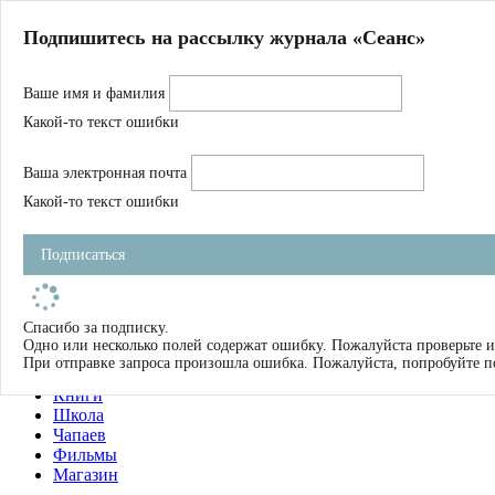
Главная
Подпишитесь на рассылку журнала «Сеанс»
О нас
Авторы
Ваше имя и фамилия
Магазин
Журнал
Какой-то текст ошибки
Книги
Спецпроекты
Ваша электронная почта
Школа
Устав
Какой-то текст ошибки
Отчетность
Фильмы
Подписаться
Имена
Тэги
искать
Спасибо за подписку.
Одно или несколько полей содержат ошибку. Пожалуйста проверьте и
О нас
При отправке запроса произошла ошибка. Пожалуйста, попробуйте п
Журнал
Книги
Школа
Чапаев
Фильмы
Магазин